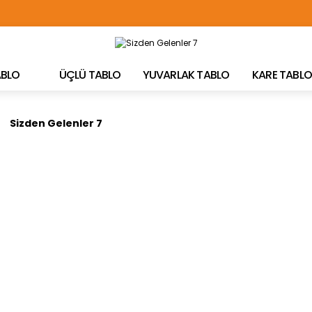
TÜRKİYE'NİN HER YERİNE ÜCRETSİZ KARGO!
TABLO
ÜÇLÜ TABLO
YUVARLAK TABLO
KARE TABLO
Sizden Gelenler 7