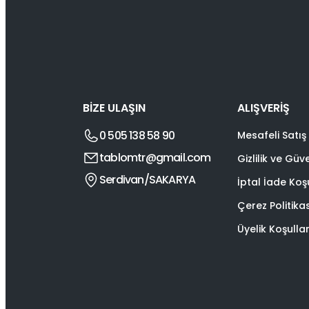
BİZE ULAŞIN
ALIŞVERİŞ
0 505 138 58 90
Mesafeli Satış
tablomtr@gmail.com
Gizlilik ve Güv
Serdivan/SAKARYA
İptal İade Koşu
Çerez Politika
Üyelik Koşullar