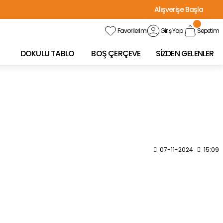
Alışverişe Başla
Favorilerim
Giriş Yap
Sepetim
DOKULU TABLO
BOŞ ÇERÇEVE
SİZDEN GELENLER
07-11-2024
15:09