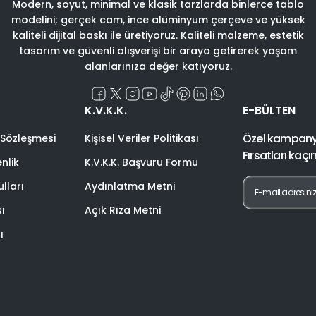
Modern, soyut, minimal ve klasik tarzlarda binlerce tablo
modelini; gerçek cam, ince alüminyum çerçeve ve yüksek
kaliteli dijital baskı ile üretiyoruz. Kaliteli malzeme, estetik
tasarım ve güvenli alışverişi bir araya getirerek yaşam
alanlarınıza değer katıyoruz.
K.V.K.K.
E-BÜLTEN
Özel kampanyal
 Sözleşmesi
Kişisel Veriler Politikası
Fırsatları kaçı
enlik
K.V.K.K. Başvuru Formu
lları
Aydınlatma Metni
sı
Açık Rıza Metni
ı