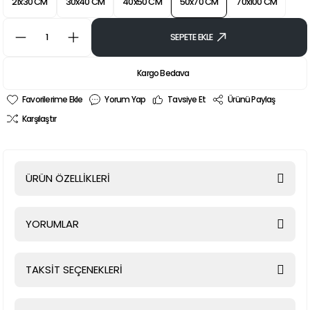
21x30 CM
30x40 CM
40x50 CM
50x70 CM
70x100 CM
SEPETE EKLE
Kargo Bedava
Yorum Yap
Tavsiye Et
Ürünü Paylaş
Karşılaştır
ÜRÜN ÖZELLİKLERİ
YORUMLAR
TAKSİT SEÇENEKLERİ
Bu ürüne ilk yorumu siz yapın!