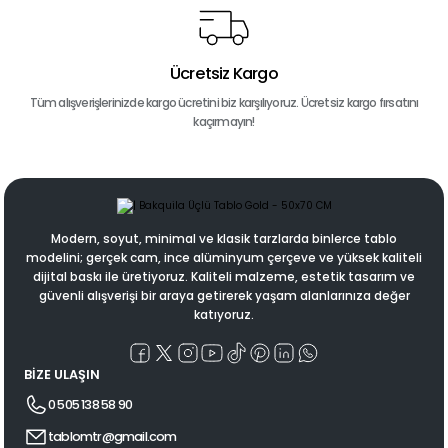
Ücretsiz Kargo
Tüm alışverişlerinizde kargo ücretini biz karşılıyoruz. Ücretsiz kargo fırsatını
kaçırmayın!
Modern, soyut, minimal ve klasik tarzlarda binlerce tablo
modelini; gerçek cam, ince alüminyum çerçeve ve yüksek kaliteli
dijital baskı ile üretiyoruz. Kaliteli malzeme, estetik tasarım ve
güvenli alışverişi bir araya getirerek yaşam alanlarınıza değer
katıyoruz.
BİZE ULAŞIN
0 505 138 58 90
tablomtr@gmail.com