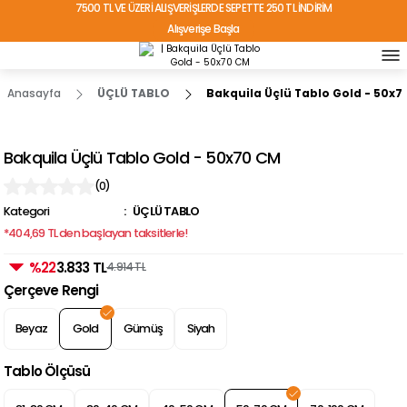
7500 TL VE ÜZERİ ALIŞVERİŞLERDE SEPETTE 250 TL İNDİRİM
Alışverişe Başla
TÜRKİYE'NİN HER YERİNE ÜCRETSİZ KARGO!
Anasayfa
ÜÇLÜ TABLO
Bakquila Üçlü Tablo Gold - 50x7
Bakquila Üçlü Tablo Gold - 50x70 CM
(0)
Kategori
ÜÇLÜ TABLO
*404,69 TL den başlayan taksitlerle!
%22
3.833 TL
4.914 TL
Çerçeve Rengi
Beyaz
Gold
Gümüş
Siyah
Tablo Ölçüsü