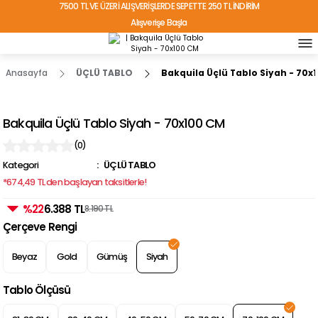
7500 TL VE ÜZERİ ALIŞVERİŞLERDE SEPETTE 250 TL İNDİRİM
Alışverişe Başla
TÜRKİYE'NİN HER YERİNE ÜCRETSİZ KARGO!
Anasayfa
ÜÇLÜ TABLO
Bakquila Üçlü Tablo Siyah - 70x
Bakquila Üçlü Tablo Siyah - 70x100 CM
(0)
Kategori
ÜÇLÜ TABLO
*674,49 TL den başlayan taksitlerle!
%22
6.388 TL
8.190 TL
Çerçeve Rengi
Beyaz
Gold
Gümüş
Siyah
Tablo Ölçüsü