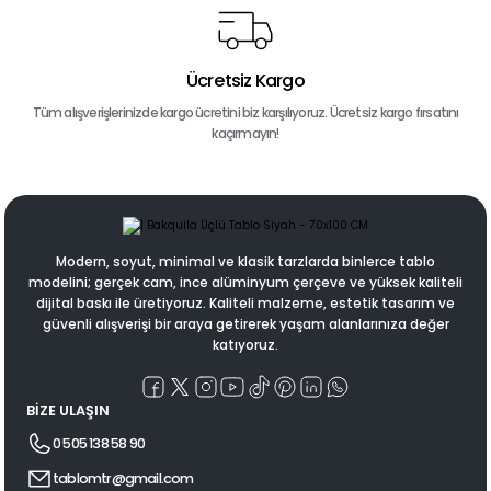
Ücretsiz Kargo
Tüm alışverişlerinizde kargo ücretini biz karşılıyoruz. Ücretsiz kargo fırsatını
kaçırmayın!
Modern, soyut, minimal ve klasik tarzlarda binlerce tablo
modelini; gerçek cam, ince alüminyum çerçeve ve yüksek kaliteli
dijital baskı ile üretiyoruz. Kaliteli malzeme, estetik tasarım ve
güvenli alışverişi bir araya getirerek yaşam alanlarınıza değer
katıyoruz.
BİZE ULAŞIN
0 505 138 58 90
tablomtr@gmail.com