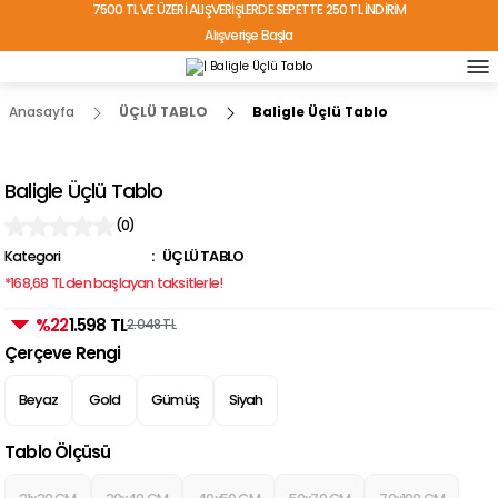
7500 TL VE ÜZERİ ALIŞVERİŞLERDE SEPETTE 250 TL İNDİRİM
Alışverişe Başla
TÜRKİYE'NİN HER YERİNE ÜCRETSİZ KARGO!
Anasayfa
ÜÇLÜ TABLO
Baligle Üçlü Tablo
Baligle Üçlü Tablo
(0)
Kategori
ÜÇLÜ TABLO
*168,68 TL den başlayan taksitlerle!
%22
1.598 TL
2.048 TL
Çerçeve Rengi
Beyaz
Gold
Gümüş
Siyah
Tablo Ölçüsü