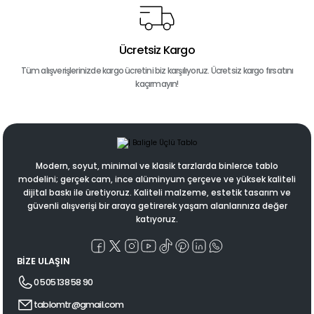
Ücretsiz Kargo
Tüm alışverişlerinizde kargo ücretini biz karşılıyoruz. Ücretsiz kargo fırsatını
kaçırmayın!
Modern, soyut, minimal ve klasik tarzlarda binlerce tablo
modelini; gerçek cam, ince alüminyum çerçeve ve yüksek kaliteli
dijital baskı ile üretiyoruz. Kaliteli malzeme, estetik tasarım ve
güvenli alışverişi bir araya getirerek yaşam alanlarınıza değer
katıyoruz.
BİZE ULAŞIN
0 505 138 58 90
tablomtr@gmail.com