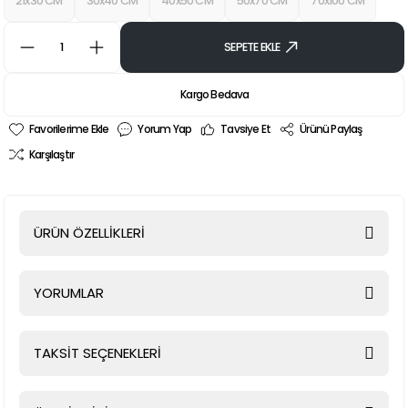
21x30 CM
30x40 CM
40x50 CM
50x70 CM
70x100 CM
SEPETE EKLE
Kargo Bedava
Yorum Yap
Tavsiye Et
Ürünü Paylaş
Karşılaştır
ÜRÜN ÖZELLİKLERİ
YORUMLAR
TAKSİT SEÇENEKLERİ
Bu ürüne ilk yorumu siz yapın!