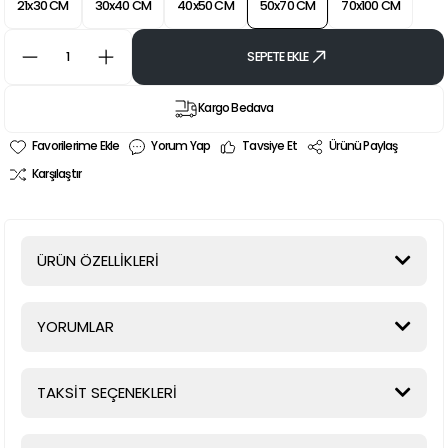
21x30 CM
30x40 CM
40x50 CM
50x70 CM
70x100 CM
SEPETE EKLE
Kargo Bedava
Yorum Yap
Tavsiye Et
Ürünü Paylaş
Karşılaştır
ÜRÜN ÖZELLİKLERİ
YORUMLAR
TAKSİT SEÇENEKLERİ
Bu ürüne ilk yorumu siz yapın!