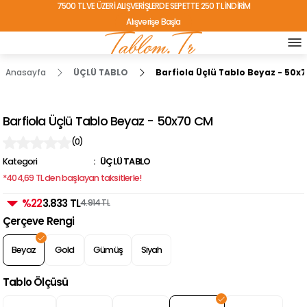
7500 TL VE ÜZERİ ALIŞVERİŞLERDE SEPETTE 250 TL İNDİRİM
Alışverişe Başla
TÜRKİYE'NİN HER YERİNE ÜCRETSİZ KARGO!
Anasayfa
ÜÇLÜ TABLO
Barfiola Üçlü Tablo Beyaz - 50x
Barfiola Üçlü Tablo Beyaz - 50x70 CM
(0)
Kategori
ÜÇLÜ TABLO
*404,69 TL den başlayan taksitlerle!
%22
3.833 TL
4.914 TL
Çerçeve Rengi
Beyaz
Gold
Gümüş
Siyah
Tablo Ölçüsü