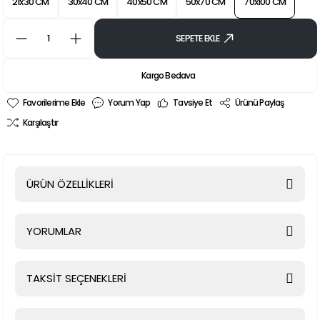
21x30 CM
30x40 CM
40x50 CM
50x70 CM
70x100 CM
SEPETE EKLE
Kargo Bedava
Yorum Yap
Tavsiye Et
Ürünü Paylaş
Karşılaştır
ÜRÜN ÖZELLİKLERİ
YORUMLAR
TAKSİT SEÇENEKLERİ
Bu ürüne ilk yorumu siz yapın!