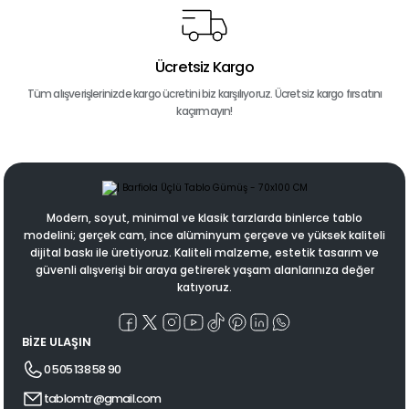
Ücretsiz Kargo
Tüm alışverişlerinizde kargo ücretini biz karşılıyoruz. Ücretsiz kargo fırsatını
kaçırmayın!
Modern, soyut, minimal ve klasik tarzlarda binlerce tablo
modelini; gerçek cam, ince alüminyum çerçeve ve yüksek kaliteli
dijital baskı ile üretiyoruz. Kaliteli malzeme, estetik tasarım ve
güvenli alışverişi bir araya getirerek yaşam alanlarınıza değer
katıyoruz.
BİZE ULAŞIN
0 505 138 58 90
tablomtr@gmail.com