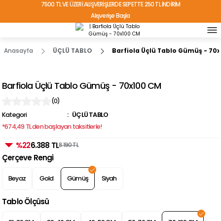
7500 TL VE ÜZERİ ALIŞVERİŞLERDE SEPETTE 250 TL İNDİRİM
Alışverişe Başla
TÜRKİYE'NİN HER YERİNE ÜCRETSİZ KARGO!
Anasayfa
ÜÇLÜ TABLO
Barfiola Üçlü Tablo Gümüş - 70
Barfiola Üçlü Tablo Gümüş - 70x100 CM
(0)
Kategori
ÜÇLÜ TABLO
*674,49 TL den başlayan taksitlerle!
%22
6.388 TL
8.190 TL
Çerçeve Rengi
Beyaz
Gold
Gümüş
Siyah
Tablo Ölçüsü