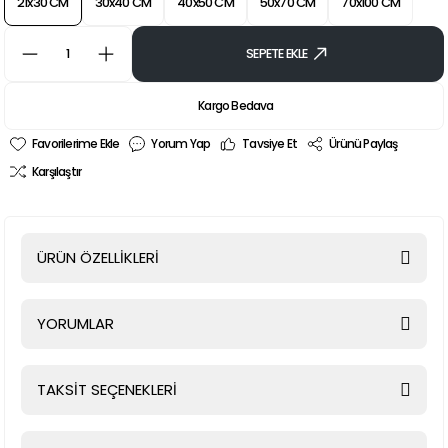
21x30 CM
30x40 CM
40x50 CM
50x70 CM
70x100 CM
SEPETE EKLE
Kargo Bedava
Yorum Yap
Tavsiye Et
Ürünü Paylaş
Karşılaştır
ÜRÜN ÖZELLİKLERİ
YORUMLAR
TAKSİT SEÇENEKLERİ
Bu ürüne ilk yorumu siz yapın!