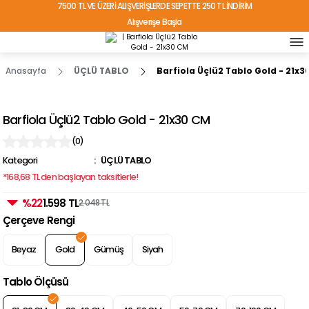
7500 TL VE ÜZERİ ALIŞVERİŞLERDE SEPETTE 250 TL İNDİRİM
Alışverişe Başla
TÜRKİYE'NİN HER YERİNE ÜCRETSİZ KARGO!
Anasayfa
ÜÇLÜ TABLO
Barfiola Üçlü2 Tablo Gold - 21x3
Barfiola Üçlü2 Tablo Gold - 21x30 CM
(0)
Kategori
ÜÇLÜ TABLO
*168,68 TL den başlayan taksitlerle!
%22
1.598 TL
2.048 TL
Çerçeve Rengi
Beyaz
Gold
Gümüş
Siyah
Tablo Ölçüsü