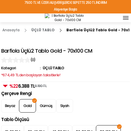
7500 TL VE ÜZERİ ALIŞVERİŞLERDE SEPETTE 250 TL İNDİRİM
Alışverişe Başla
TÜRKİYE'NİN HER YERİNE ÜCRETSİZ KARGO!
Anasayfa
ÜÇLÜ TABLO
Barfiola Üçlü2 Tablo Gold - 70x
Barfiola Üçlü2 Tablo Gold - 70x100 CM
(0)
Kategori
ÜÇLÜ TABLO
*674,49 TL den başlayan taksitlerle!
%22
6.388 TL
8.190 TL
Çerçeve Rengi
Beyaz
Gold
Gümüş
Siyah
Tablo Ölçüsü