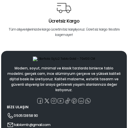
Ücretsiz Kargo
Tüm alışverişlerinizde kargo ücretini biz karşılıyoruz. Ücretsiz kargo fırsatını
kaçırmayın!
Modern, soyut, minimal ve klasik tarzlarda binlerce tablo
modelini; gerçek cam, ince alüminyum çerçeve ve yüksek kaliteli
dijital baskı ile üretiyoruz. Kaliteli malzeme, estetik tasarım ve
güvenli alışverişi bir araya getirerek yaşam alanlarınıza değer
katıyoruz.
BİZE ULAŞIN
0 505 138 58 90
tablomtr@gmail.com