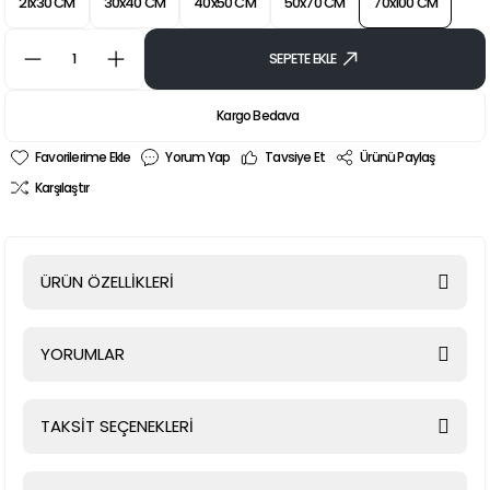
21x30 CM
30x40 CM
40x50 CM
50x70 CM
70x100 CM
SEPETE EKLE
Kargo Bedava
Yorum Yap
Tavsiye Et
Ürünü Paylaş
Karşılaştır
ÜRÜN ÖZELLİKLERİ
YORUMLAR
TAKSİT SEÇENEKLERİ
Bu ürüne ilk yorumu siz yapın!