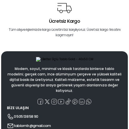
Ücretsiz Kargo
Tüm alışverişlerinizde kargo ücretini biz karşılıyoruz. Ücretsiz kargo fırsatını
kaçırmayın!
Modern, soyut, minimal ve klasik tarzlarda binlerce tablo
modelini; gerçek cam, ince alüminyum çerçeve ve yüksek kaliteli
dijital baskı ile üretiyoruz. Kaliteli malzeme, estetik tasarım ve
güvenli alışverişi bir araya getirerek yaşam alanlarınıza değer
katıyoruz.
BİZE ULAŞIN
0 505 138 58 90
tablomtr@gmail.com