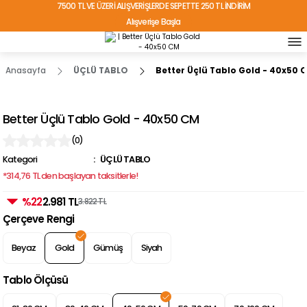
7500 TL VE ÜZERİ ALIŞVERİŞLERDE SEPETTE 250 TL İNDİRİM
Alışverişe Başla
TÜRKİYE'NİN HER YERİNE ÜCRETSİZ KARGO!
Anasayfa
ÜÇLÜ TABLO
Better Üçlü Tablo Gold - 40x50 
Better Üçlü Tablo Gold - 40x50 CM
(0)
Kategori
ÜÇLÜ TABLO
*314,76 TL den başlayan taksitlerle!
%22
2.981 TL
3.822 TL
Çerçeve Rengi
Beyaz
Gold
Gümüş
Siyah
Tablo Ölçüsü