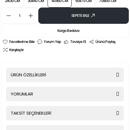
21x30 CM
30x40 CM
40x50 CM
50x70 CM
70x100 CM
SEPETE EKLE
Kargo Bedava
Yorum Yap
Tavsiye Et
Ürünü Paylaş
Karşılaştır
ÜRÜN ÖZELLİKLERİ
YORUMLAR
TAKSİT SEÇENEKLERİ
Bu ürüne ilk yorumu siz yapın!