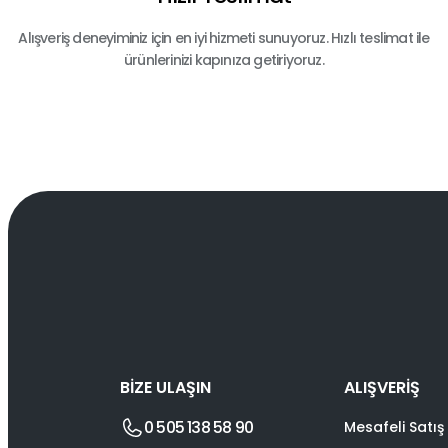
Alışveriş deneyiminiz için en iyi hizmeti sunuyoruz. Hızlı teslimat ile
ürünlerinizi kapınıza getiriyoruz.
BİZE ULAŞIN
ALIŞVERİŞ
0 505 138 58 90
Mesafeli Satış