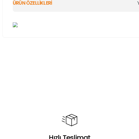
ÜRÜN ÖZELLİKLERİ
Bu ürünün fiyat bilgisi, resim, ürün açıklamalarında ve diğer ko
Görüş ve önerileriniz için teşekkür ederiz.
Ürün resmi kalitesiz, bozuk veya görüntülenemiyor.
Ürün açıklamasında eksik bilgiler bulunuyor.
Ürün bilgilerinde hatalar bulunuyor.
Ürün fiyatı diğer sitelerden daha pahalı.
Bu ürüne benzer farklı alternatifler olmalı.
Hızlı Teslimat