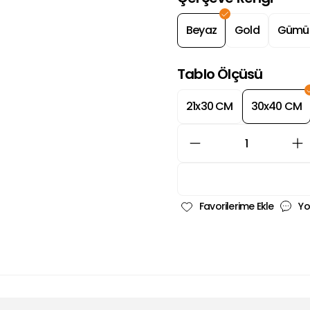
Beyaz
Gold
Gümü
Tablo Ölçüsü
21x30 CM
30x40 CM
Yo