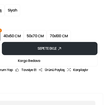
ş
Siyah
40x50 CM
50x70 CM
70x100 CM
SEPETE EKLE
Kargo Bedava
rum Yap
Tavsiye Et
Ürünü Paylaş
Karşılaştır