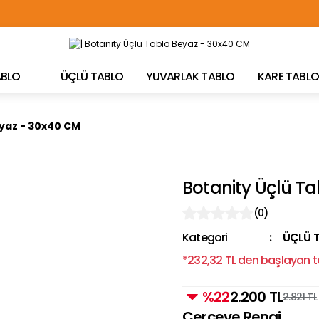
TÜRKİYE'NİN HER YERİNE ÜCRETSİZ KARGO!
TABLO
ÜÇLÜ TABLO
YUVARLAK TABLO
KARE TABLO
eyaz - 30x40 CM
Botanity Üçlü T
(0)
Kategori
ÜÇLÜ 
*232,32 TL den başlayan ta
%22
2.200 TL
2.821 TL
Çerçeve Rengi