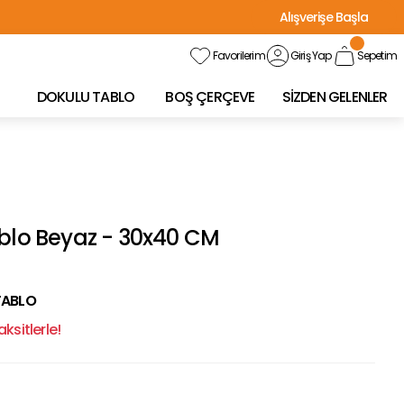
Alışverişe Başla
Favorilerim
Giriş Yap
Sepetim
DOKULU TABLO
BOŞ ÇERÇEVE
SİZDEN GELENLER
ablo Beyaz - 30x40 CM
TABLO
ksitlerle!