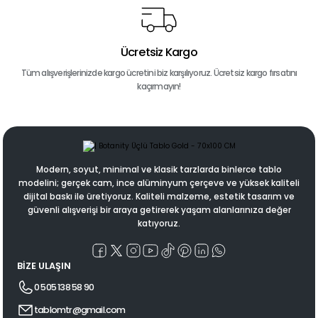
Ücretsiz Kargo
Tüm alışverişlerinizde kargo ücretini biz karşılıyoruz. Ücretsiz kargo fırsatını
kaçırmayın!
Modern, soyut, minimal ve klasik tarzlarda binlerce tablo
modelini; gerçek cam, ince alüminyum çerçeve ve yüksek kaliteli
dijital baskı ile üretiyoruz. Kaliteli malzeme, estetik tasarım ve
güvenli alışverişi bir araya getirerek yaşam alanlarınıza değer
katıyoruz.
BİZE ULAŞIN
0 505 138 58 90
tablomtr@gmail.com