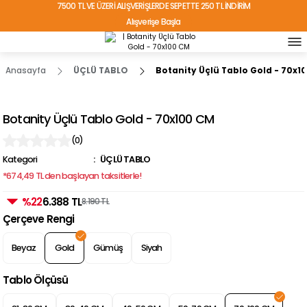
7500 TL VE ÜZERİ ALIŞVERİŞLERDE SEPETTE 250 TL İNDİRİM
Alışverişe Başla
TÜRKİYE'NİN HER YERİNE ÜCRETSİZ KARGO!
Anasayfa
ÜÇLÜ TABLO
Botanity Üçlü Tablo Gold - 70x1
Botanity Üçlü Tablo Gold - 70x100 CM
(0)
Kategori
ÜÇLÜ TABLO
*674,49 TL den başlayan taksitlerle!
%22
6.388 TL
8.190 TL
Çerçeve Rengi
Beyaz
Gold
Gümüş
Siyah
Tablo Ölçüsü