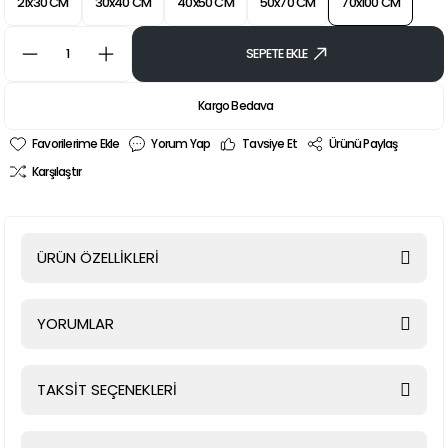
21x30 CM
30x40 CM
40x50 CM
50x70 CM
70x100 CM
SEPETE EKLE
Kargo Bedava
Yorum Yap
Tavsiye Et
Ürünü Paylaş
Karşılaştır
ÜRÜN ÖZELLİKLERİ
YORUMLAR
TAKSİT SEÇENEKLERİ
Bu ürüne ilk yorumu siz yapın!