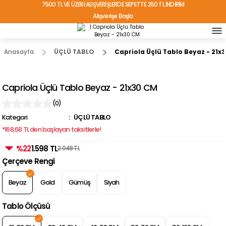
7500 TL VE ÜZERİ ALIŞVERİŞLERDE SEPETTE 250 TL İNDİRİM
Alışverişe Başla
TÜRKİYE'NİN HER YERİNE ÜCRETSİZ KARGO!
Anasayfa
ÜÇLÜ TABLO
Capriola Üçlü Tablo Beyaz - 21x
Capriola Üçlü Tablo Beyaz - 21x30 CM
(0)
Kategori
ÜÇLÜ TABLO
*168,68 TL den başlayan taksitlerle!
%22
1.598 TL
2.048 TL
Çerçeve Rengi
Beyaz
Gold
Gümüş
Siyah
Tablo Ölçüsü