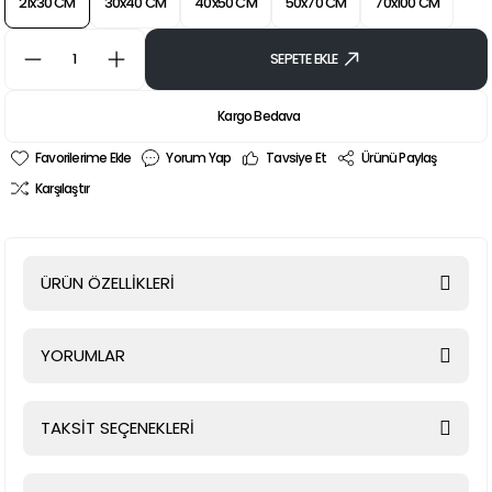
21x30 CM
30x40 CM
40x50 CM
50x70 CM
70x100 CM
SEPETE EKLE
Kargo Bedava
Yorum Yap
Tavsiye Et
Ürünü Paylaş
Karşılaştır
ÜRÜN ÖZELLİKLERİ
YORUMLAR
TAKSİT SEÇENEKLERİ
Bu ürüne ilk yorumu siz yapın!