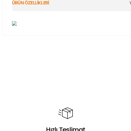
ÜRÜN ÖZELLİKLERİ
Bu ürünün fiyat bilgisi, resim, ürün açıklamalarında ve diğer ko
Görüş ve önerileriniz için teşekkür ederiz.
Ürün resmi kalitesiz, bozuk veya görüntülenemiyor.
Ürün açıklamasında eksik bilgiler bulunuyor.
Ürün bilgilerinde hatalar bulunuyor.
Ürün fiyatı diğer sitelerden daha pahalı.
Bu ürüne benzer farklı alternatifler olmalı.
Hızlı Teslimat