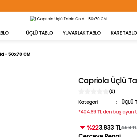
TÜRKİYE'NİN HER YERİNE ÜCRETSİZ KARGO!
TABLO
ÜÇLÜ TABLO
YUVARLAK TABLO
KARE TABLO
ld - 50x70 CM
Capriola Üçlü T
(0)
Kategori
ÜÇLÜ 
*404,69 TL den başlayan ta
%22
3.833 TL
4.914 TL
Çerçeve Rengi