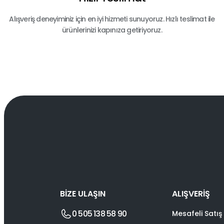
Alışveriş deneyiminiz için en iyi hizmeti sunuyoruz. Hızlı teslimat ile
ürünlerinizi kapınıza getiriyoruz.
BİZE ULAŞIN
ALIŞVERİŞ
0 505 138 58 90
Mesafeli Satış