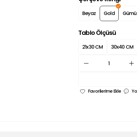
Beyaz
Gold
Gümü
Tablo Ölçüsü
21x30 CM
30x40 CM
Yo