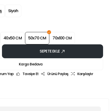
ş
Siyah
40x50 CM
50x70 CM
70x100 CM
SEPETE EKLE
Kargo Bedava
rum Yap
Tavsiye Et
Ürünü Paylaş
Karşılaştır