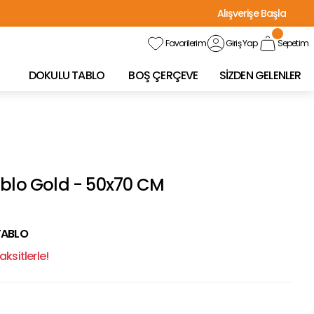
Alışverişe Başla
Favorilerim
Giriş Yap
Sepetim
DOKULU TABLO
BOŞ ÇERÇEVE
SİZDEN GELENLER
ablo Gold - 50x70 CM
TABLO
ksitlerle!