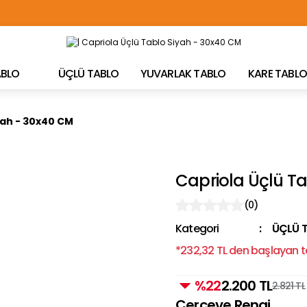
TÜRKİYE'NİN HER YERİNE ÜCRETSİZ KARGO!
TABLO
ÜÇLÜ TABLO
YUVARLAK TABLO
KARE TABLO
yah - 30x40 CM
Capriola Üçlü T
(0)
Kategori
ÜÇLÜ 
*232,32 TL den başlayan ta
%22
2.200 TL
2.821 TL
Çerçeve Rengi