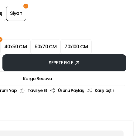
ş
Siyah
40x50 CM
50x70 CM
70x100 CM
SEPETE EKLE
Kargo Bedava
rum Yap
Tavsiye Et
Ürünü Paylaş
Karşılaştır