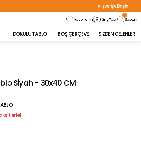
Alışverişe Başla
Favorilerim
Giriş Yap
Sepetim
DOKULU TABLO
BOŞ ÇERÇEVE
SİZDEN GELENLER
ablo Siyah - 30x40 CM
TABLO
ksitlerle!