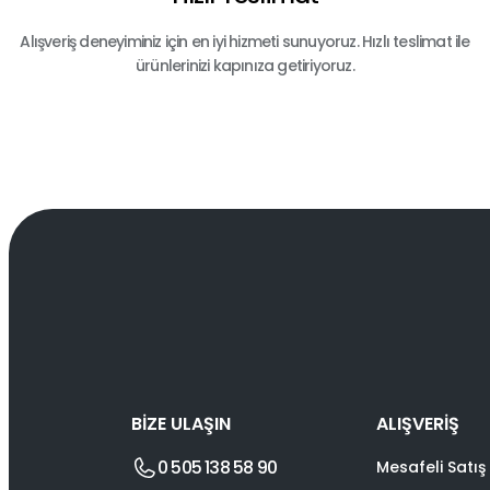
Alışveriş deneyiminiz için en iyi hizmeti sunuyoruz. Hızlı teslimat ile
ürünlerinizi kapınıza getiriyoruz.
BİZE ULAŞIN
ALIŞVERİŞ
0 505 138 58 90
Mesafeli Satış