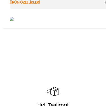
ÜRÜN ÖZELLİKLERİ
Bu ürünün fiyat bilgisi, resim, ürün açıklamalarında ve diğer ko
Görüş ve önerileriniz için teşekkür ederiz.
Ürün resmi kalitesiz, bozuk veya görüntülenemiyor.
Ürün açıklamasında eksik bilgiler bulunuyor.
Ürün bilgilerinde hatalar bulunuyor.
Ürün fiyatı diğer sitelerden daha pahalı.
Bu ürüne benzer farklı alternatifler olmalı.
Hızlı Teslimat