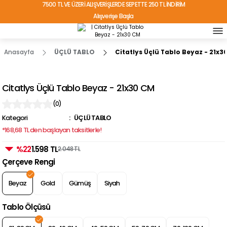
7500 TL VE ÜZERİ ALIŞVERİŞLERDE SEPETTE 250 TL İNDİRİM
Alışverişe Başla
TÜRKİYE'NİN HER YERİNE ÜCRETSİZ KARGO!
Anasayfa
ÜÇLÜ TABLO
Citatlys Üçlü Tablo Beyaz - 21x3
Citatlys Üçlü Tablo Beyaz - 21x30 CM
(0)
Kategori
ÜÇLÜ TABLO
*168,68 TL den başlayan taksitlerle!
%22
1.598 TL
2.048 TL
Çerçeve Rengi
Beyaz
Gold
Gümüş
Siyah
Tablo Ölçüsü