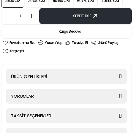
21x30 CM
30x40 CM
40x50 CM
50x70 CM
70x100 CM
SEPETE EKLE
Kargo Bedava
Yorum Yap
Tavsiye Et
Ürünü Paylaş
Karşılaştır
ÜRÜN ÖZELLİKLERİ
YORUMLAR
TAKSİT SEÇENEKLERİ
Bu ürüne ilk yorumu siz yapın!