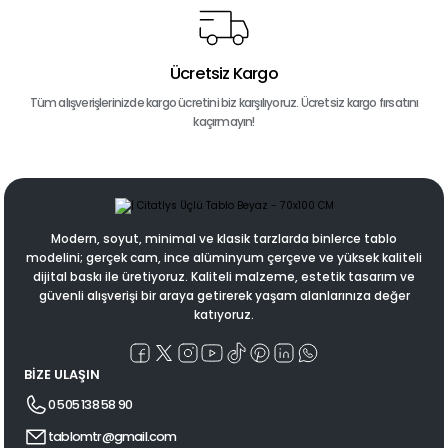
Ücretsiz Kargo
Tüm alışverişlerinizde kargo ücretini biz karşılıyoruz. Ücretsiz kargo fırsatını
kaçırmayın!
Modern, soyut, minimal ve klasik tarzlarda binlerce tablo
modelini; gerçek cam, ince alüminyum çerçeve ve yüksek kaliteli
dijital baskı ile üretiyoruz. Kaliteli malzeme, estetik tasarım ve
güvenli alışverişi bir araya getirerek yaşam alanlarınıza değer
katıyoruz.
BİZE ULAŞIN
0 505 138 58 90
tablomtr@gmail.com