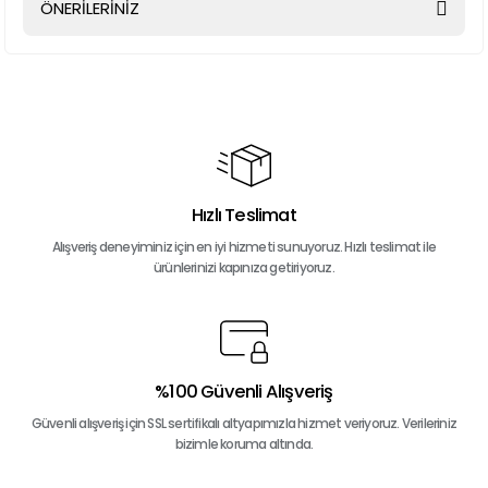
ÖNERİLERİNİZ
Yorum Yaz
Bu ürünün fiyat bilgisi, resim, ürün açıklamalarında ve diğer
konularda yetersiz gördüğünüz noktaları öneri formunu
kullanarak tarafımıza iletebilirsiniz.
Görüş ve önerileriniz için teşekkür ederiz.
Ürün resmi kalitesiz, bozuk veya görüntülenemiyor.
Ürün açıklamasında eksik bilgiler bulunuyor.
Hızlı Teslimat
Ürün bilgilerinde hatalar bulunuyor.
Alışveriş deneyiminiz için en iyi hizmeti sunuyoruz. Hızlı teslimat ile
ürünlerinizi kapınıza getiriyoruz.
Ürün fiyatı diğer sitelerden daha pahalı.
Bu ürüne benzer farklı alternatifler olmalı.
%100 Güvenli Alışveriş
Güvenli alışveriş için SSL sertifikalı altyapımızla hizmet veriyoruz. Verileriniz
Gönder
bizimle koruma altında.