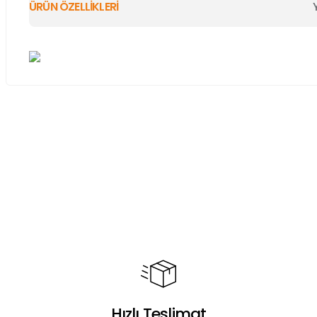
ÜRÜN ÖZELLİKLERİ
Bu ürünün fiyat bilgisi, resim, ürün açıklamalarında ve diğer ko
Görüş ve önerileriniz için teşekkür ederiz.
Ürün resmi kalitesiz, bozuk veya görüntülenemiyor.
Ürün açıklamasında eksik bilgiler bulunuyor.
Ürün bilgilerinde hatalar bulunuyor.
Ürün fiyatı diğer sitelerden daha pahalı.
Bu ürüne benzer farklı alternatifler olmalı.
Hızlı Teslimat