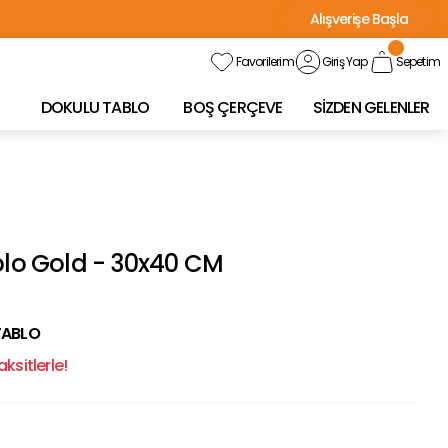
Alışverişe Başla
Favorilerim
Giriş Yap
Sepetim
DOKULU TABLO
BOŞ ÇERÇEVE
SİZDEN GELENLER
blo Gold - 30x40 CM
TABLO
ksitlerle!