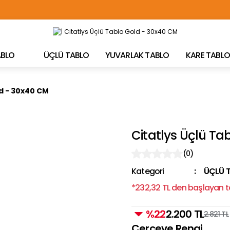
TÜRKİYE'NİN HER YERİNE ÜCRETSİZ KARGO!
TABLO
ÜÇLÜ TABLO
YUVARLAK TABLO
KARE TABLO
ld - 30x40 CM
Citatlys Üçlü Ta
(0)
Kategori
ÜÇLÜ 
*232,32 TL den başlayan ta
%22
2.200 TL
2.821 TL
Çerçeve Rengi