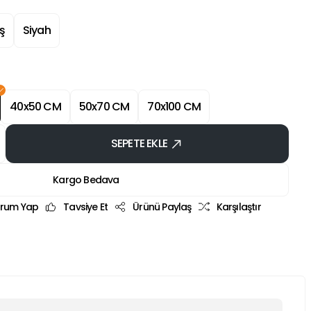
ş
Siyah
40x50 CM
50x70 CM
70x100 CM
SEPETE EKLE
Kargo Bedava
rum Yap
Tavsiye Et
Ürünü Paylaş
Karşılaştır