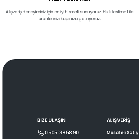
Alışveriş deneyiminiz için en iyi hizmeti sunuyoruz. Hızlı teslimat ile
ürünlerinizi kapınıza getiriyoruz.
BİZE ULAŞIN
ALIŞVERİŞ
0 505 138 58 90
Mesafeli Satış