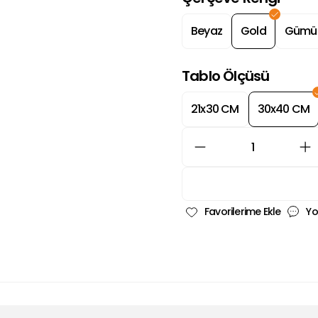
Beyaz
Gold
Gümü
Tablo Ölçüsü
21x30 CM
30x40 CM
Yo