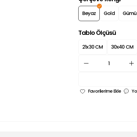
Beyaz
Gold
Gümü
Tablo Ölçüsü
21x30 CM
30x40 CM
Yo