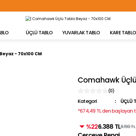
TÜRKİYE'NİN HER YERİNE ÜCRETSİZ KARGO!
TABLO
ÜÇLÜ TABLO
YUVARLAK TABLO
KARE TABLO
Beyaz - 70x100 CM
Comahawk Üçlü 
(0)
Kategori
ÜÇLÜ 
*674,49 TL den başlayan ta
%22
6.388 TL
8.190 TL
Çerçeve Rengi