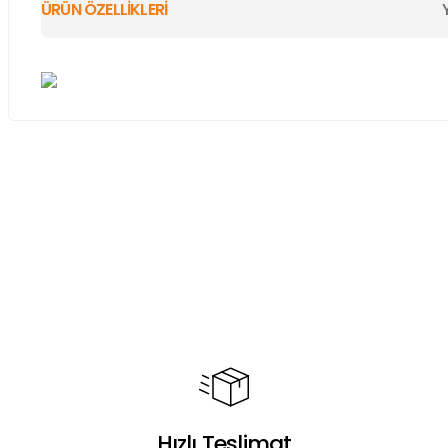
ÜRÜN ÖZELLİKLERİ
Bu ürünün fiyat bilgisi, resim, ürün açıklamalarında ve diğer ko
Görüş ve önerileriniz için teşekkür ederiz.
Ürün resmi kalitesiz, bozuk veya görüntülenemiyor.
Ürün açıklamasında eksik bilgiler bulunuyor.
Ürün bilgilerinde hatalar bulunuyor.
Ürün fiyatı diğer sitelerden daha pahalı.
Bu ürüne benzer farklı alternatifler olmalı.
Hızlı Teslimat