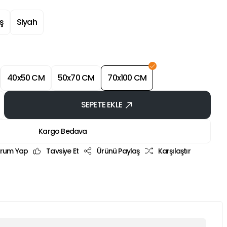
ş
Siyah
40x50 CM
50x70 CM
70x100 CM
SEPETE EKLE
Kargo Bedava
rum Yap
Tavsiye Et
Ürünü Paylaş
Karşılaştır