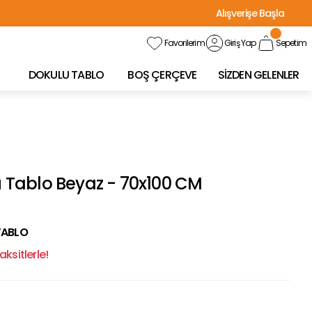
Alışverişe Başla
Favorilerim
Giriş Yap
Sepetim
DOKULU TABLO
BOŞ ÇERÇEVE
SİZDEN GELENLER
Tablo Beyaz - 70x100 CM
TABLO
ksitlerle!