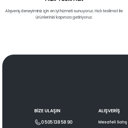
Alışveriş deneyiminiz için en iyi hizmeti sunuyoruz. Hızlı teslimat ile
ürünlerinizi kapınıza getiriyoruz.
BİZE ULAŞIN
ALIŞVERİŞ
0 505 138 58 90
Mesafeli Satış