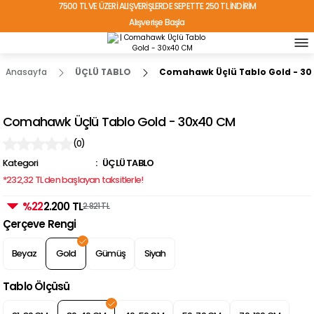
7500 TL VE ÜZERİ ALIŞVERİŞLERDE SEPETTE 250 TL İNDİRİM
Alışverişe Başla
TÜRKİYE'NİN HER YERİNE ÜCRETSİZ KARGO!
Anasayfa
ÜÇLÜ TABLO
Comahawk Üçlü Tablo Gold - 3
Comahawk Üçlü Tablo Gold - 30x40 CM
(0)
Kategori
ÜÇLÜ TABLO
*232,32 TL den başlayan taksitlerle!
%22
2.200 TL
2.821 TL
Çerçeve Rengi
Beyaz
Gold
Gümüş
Siyah
Tablo Ölçüsü