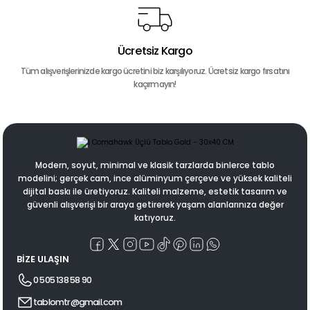
Ücretsiz Kargo
Tüm alışverişlerinizde kargo ücretini biz karşılıyoruz. Ücretsiz kargo fırsatını
kaçırmayın!
Modern, soyut, minimal ve klasik tarzlarda binlerce tablo
modelini; gerçek cam, ince alüminyum çerçeve ve yüksek kaliteli
dijital baskı ile üretiyoruz. Kaliteli malzeme, estetik tasarım ve
güvenli alışverişi bir araya getirerek yaşam alanlarınıza değer
katıyoruz.
BİZE ULAŞIN
0 505 138 58 90
tablomtr@gmail.com