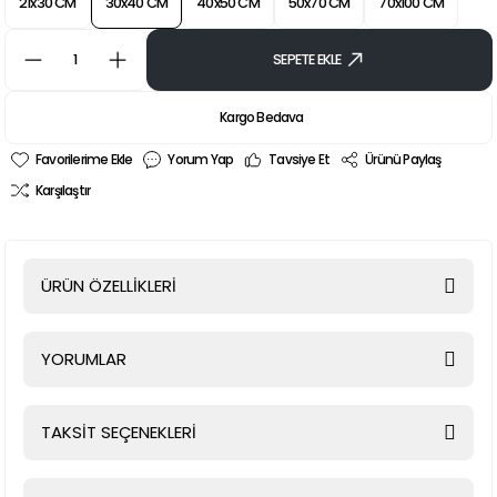
21x30 CM
30x40 CM
40x50 CM
50x70 CM
70x100 CM
SEPETE EKLE
Kargo Bedava
Yorum Yap
Tavsiye Et
Ürünü Paylaş
Karşılaştır
ÜRÜN ÖZELLİKLERİ
YORUMLAR
TAKSİT SEÇENEKLERİ
Bu ürüne ilk yorumu siz yapın!