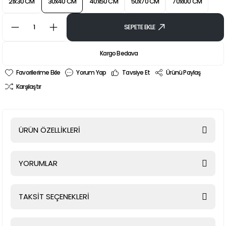
21x30 CM
30x40 CM
40x50 CM
50x70 CM
70x100 CM
SEPETE EKLE
Kargo Bedava
Yorum Yap
Tavsiye Et
Ürünü Paylaş
Karşılaştır
ÜRÜN ÖZELLİKLERİ
YORUMLAR
TAKSİT SEÇENEKLERİ
Bu ürüne ilk yorumu siz yapın!