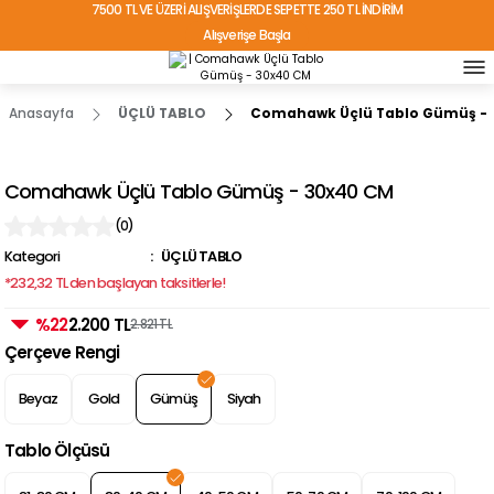
7500 TL VE ÜZERİ ALIŞVERİŞLERDE SEPETTE 250 TL İNDİRİM
Alışverişe Başla
TÜRKİYE'NİN HER YERİNE ÜCRETSİZ KARGO!
Anasayfa
ÜÇLÜ TABLO
Comahawk Üçlü Tablo Gümüş - 
Comahawk Üçlü Tablo Gümüş - 30x40 CM
(0)
Kategori
ÜÇLÜ TABLO
*232,32 TL den başlayan taksitlerle!
%22
2.200 TL
2.821 TL
Çerçeve Rengi
Beyaz
Gold
Gümüş
Siyah
Tablo Ölçüsü