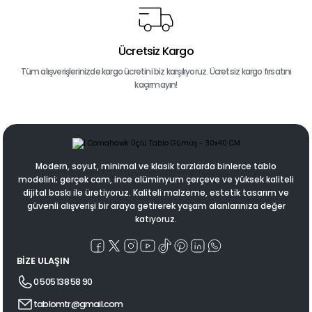
Ücretsiz Kargo
Tüm alışverişlerinizde kargo ücretini biz karşılıyoruz. Ücretsiz kargo fırsatını
kaçırmayın!
Modern, soyut, minimal ve klasik tarzlarda binlerce tablo
modelini; gerçek cam, ince alüminyum çerçeve ve yüksek kaliteli
dijital baskı ile üretiyoruz. Kaliteli malzeme, estetik tasarım ve
güvenli alışverişi bir araya getirerek yaşam alanlarınıza değer
katıyoruz.
BİZE ULAŞIN
0 505 138 58 90
tablomtr@gmail.com