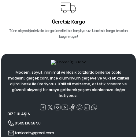
Ücretsiz Kargo
Tüm alışverişlerinizde kargo ücretini biz karşılıyoruz. Ücretsiz kargo fırsatını
kaçırmayın!
Modern, soyut, minimal ve klasik tarzlarda binlerce tablo
modelini; gerçek cam, ince alüminyum çerçeve ve yüksek kaliteli
dijital baskı ile üretiyoruz. Kaliteli malzeme, estetik tasarım ve
güvenli alışverişi bir araya getirerek yaşam alanlarınıza değer
katıyoruz.
BİZE ULAŞIN
0 505 138 58 90
tablomtr@gmail.com