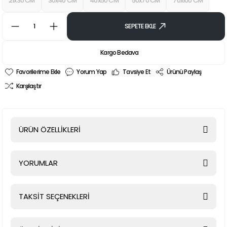
21x30 CM
30x40 CM
40x50 CM
50x70 CM
70x100 CM
SEPETE EKLE
Kargo Bedava
Yorum Yap
Tavsiye Et
Ürünü Paylaş
Karşılaştır
ÜRÜN ÖZELLİKLERİ
YORUMLAR
TAKSİT SEÇENEKLERİ
Bu ürüne ilk yorumu siz yapın!