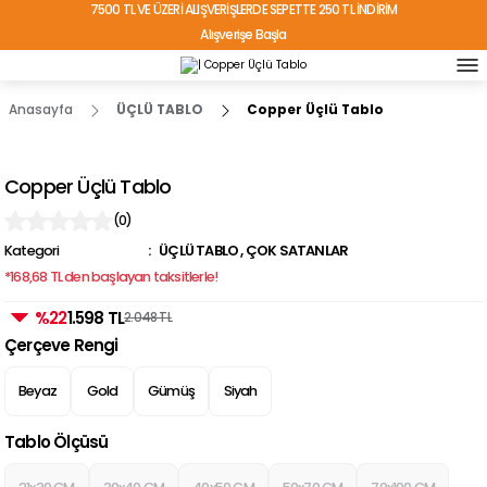
7500 TL VE ÜZERİ ALIŞVERİŞLERDE SEPETTE 250 TL İNDİRİM
Alışverişe Başla
TÜRKİYE'NİN HER YERİNE ÜCRETSİZ KARGO!
Anasayfa
ÜÇLÜ TABLO
Copper Üçlü Tablo
Copper Üçlü Tablo
(0)
Kategori
ÜÇLÜ TABLO
,
ÇOK SATANLAR
*168,68 TL den başlayan taksitlerle!
%22
1.598 TL
2.048 TL
Çerçeve Rengi
Beyaz
Gold
Gümüş
Siyah
Tablo Ölçüsü