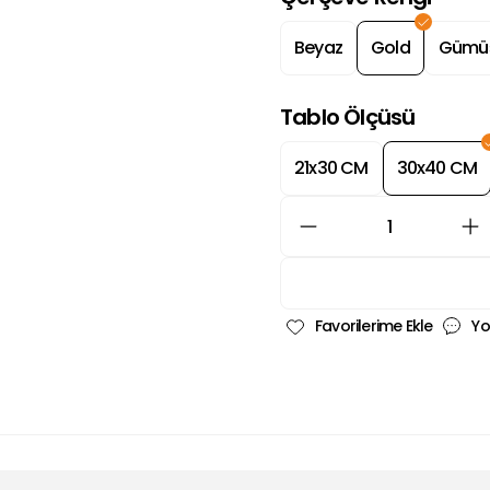
Beyaz
Gold
Gümü
Tablo Ölçüsü
21x30 CM
30x40 CM
Yo