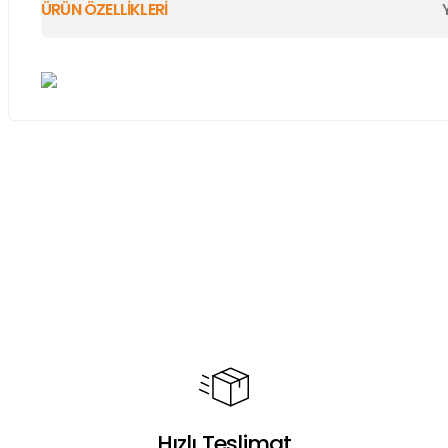
ÜRÜN ÖZELLİKLERİ
Bu ürünün fiyat bilgisi, resim, ürün açıklamalarında ve diğer ko
Görüş ve önerileriniz için teşekkür ederiz.
Ürün resmi kalitesiz, bozuk veya görüntülenemiyor.
Ürün açıklamasında eksik bilgiler bulunuyor.
Ürün bilgilerinde hatalar bulunuyor.
Ürün fiyatı diğer sitelerden daha pahalı.
Bu ürüne benzer farklı alternatifler olmalı.
Hızlı Teslimat