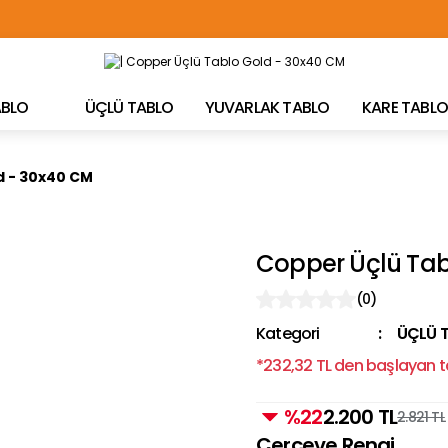
TÜRKİYE'NİN HER YERİNE ÜCRETSİZ KARGO!
TABLO
ÜÇLÜ TABLO
YUVARLAK TABLO
KARE TABLO
d - 30x40 CM
Copper Üçlü Tab
(0)
Kategori
ÜÇLÜ 
*232,32 TL den başlayan ta
%22
2.200 TL
2.821 TL
Çerçeve Rengi