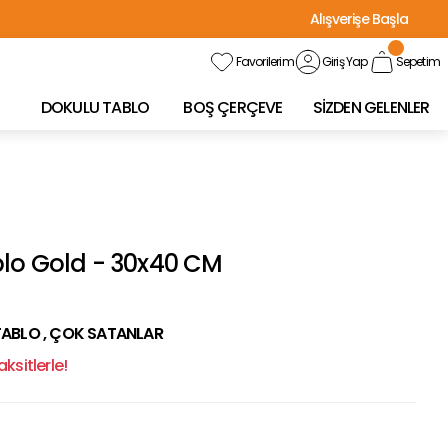
Alışverişe Başla
Favorilerim
Giriş Yap
Sepetim
DOKULU TABLO
BOŞ ÇERÇEVE
SİZDEN GELENLER
lo Gold - 30x40 CM
TABLO
,
ÇOK SATANLAR
ksitlerle!