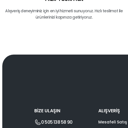
Alışveriş deneyiminiz için en iyi hizmeti sunuyoruz. Hızlı teslimat ile
ürünlerinizi kapınıza getiriyoruz.
BİZE ULAŞIN
ALIŞVERİŞ
0 505 138 58 90
Mesafeli Satış