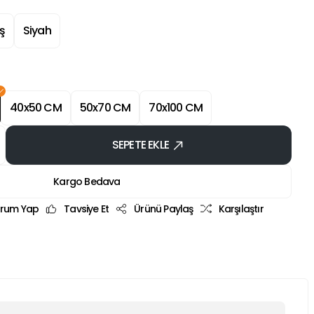
ş
Siyah
40x50 CM
50x70 CM
70x100 CM
SEPETE EKLE
Kargo Bedava
rum Yap
Tavsiye Et
Ürünü Paylaş
Karşılaştır