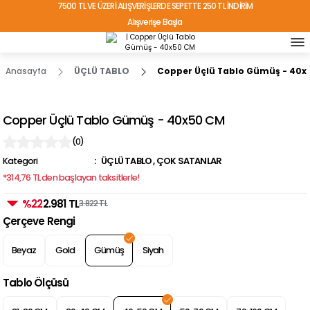
7500 TL VE ÜZERİ ALIŞVERİŞLERDE SEPETTE 250 TL İNDİRİM
Alışverişe Başla
TÜRKİYE'NİN HER YERİNE ÜCRETSİZ KARGO!
Anasayfa
ÜÇLÜ TABLO
Copper Üçlü Tablo Gümüş - 40x
Copper Üçlü Tablo Gümüş - 40x50 CM
(0)
Kategori
ÜÇLÜ TABLO
,
ÇOK SATANLAR
*314,76 TL den başlayan taksitlerle!
%22
2.981 TL
3.822 TL
Çerçeve Rengi
Beyaz
Gold
Gümüş
Siyah
Tablo Ölçüsü