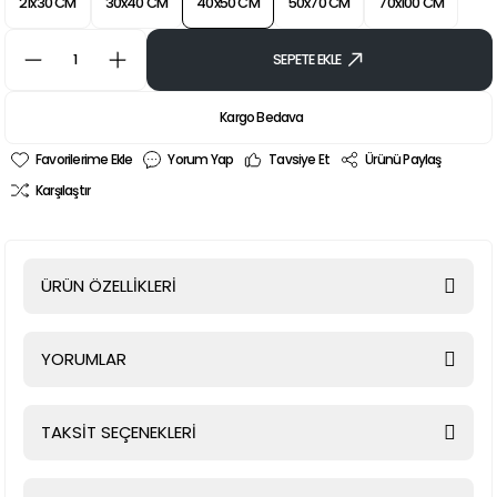
21x30 CM
30x40 CM
40x50 CM
50x70 CM
70x100 CM
SEPETE EKLE
Kargo Bedava
Yorum Yap
Tavsiye Et
Ürünü Paylaş
Karşılaştır
ÜRÜN ÖZELLİKLERİ
YORUMLAR
TAKSİT SEÇENEKLERİ
Bu ürüne ilk yorumu siz yapın!