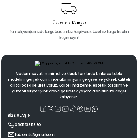
Ücretsiz Kargo
Tüm alışverişlerinizde kargo ücretini biz karşılıyoruz. Ücretsiz kargo fırsatını
kaçırmayın!
Modern, soyut, minimal ve klasik tarzlarda binlerce tablo
modelini; gerçek cam, ince alüminyum çerçeve ve yüksek kaliteli
dijital baskı ile üretiyoruz. Kaliteli malzeme, estetik tasarım ve
güvenli alışverişi bir araya getirerek yaşam alanlarınıza değer
katıyoruz.
BİZE ULAŞIN
0 505 138 58 90
tablomtr@gmail.com