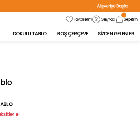
Alışverişe Başla
Favorilerim
Giriş Yap
Sepetim
DOKULU TABLO
BOŞ ÇERÇEVE
SİZDEN GELENLER
ablo
TABLO
sitlerle!