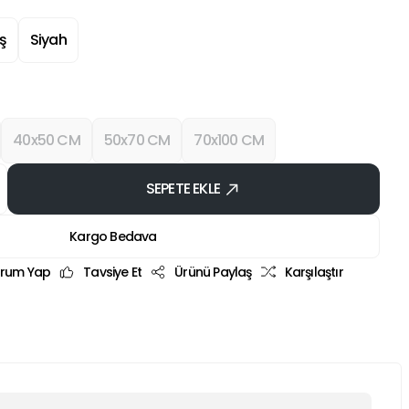
ş
Siyah
40x50 CM
50x70 CM
70x100 CM
SEPETE EKLE
Kargo Bedava
rum Yap
Tavsiye Et
Ürünü Paylaş
Karşılaştır