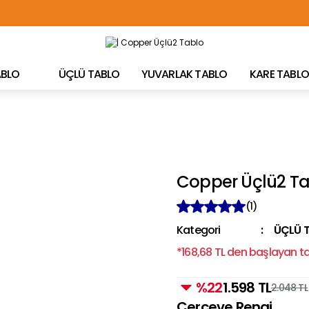
TÜRKİYE'NİN HER YERİNE ÜCRETSİZ KARGO!
TABLO
ÜÇLÜ TABLO
YUVARLAK TABLO
KARE TABLO
Copper Üçlü2 T
(1)
Kategori
ÜÇLÜ 
*168,68 TL den başlayan tak
%22
1.598 TL
2.048 TL
Çerçeve Rengi