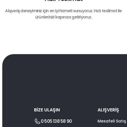
Alışveriş deneyiminiz için en iyi hizmeti sunuyoruz. Hızlı teslimat ile
ürünlerinizi kapınıza getiriyoruz.
BİZE ULAŞIN
ALIŞVERİŞ
0 505 138 58 90
Mesafeli Satış