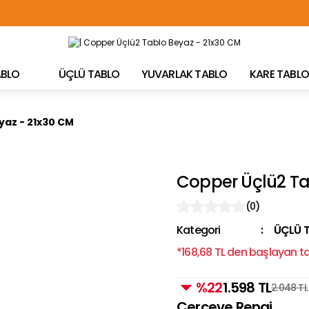
TÜRKİYE'NİN HER YERİNE ÜCRETSİZ KARGO!
TABLO
ÜÇLÜ TABLO
YUVARLAK TABLO
KARE TABLO
yaz - 21x30 CM
Copper Üçlü2 Ta
(0)
Kategori
ÜÇLÜ 
*168,68 TL den başlayan tak
%22
1.598 TL
2.048 TL
Çerçeve Rengi