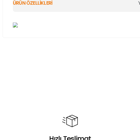
ÜRÜN ÖZELLİKLERİ
Bu ürünün fiyat bilgisi, resim, ürün açıklamalarında ve diğer ko
Görüş ve önerileriniz için teşekkür ederiz.
Ürün resmi kalitesiz, bozuk veya görüntülenemiyor.
Ürün açıklamasında eksik bilgiler bulunuyor.
Ürün bilgilerinde hatalar bulunuyor.
Ürün fiyatı diğer sitelerden daha pahalı.
Bu ürüne benzer farklı alternatifler olmalı.
Hızlı Teslimat