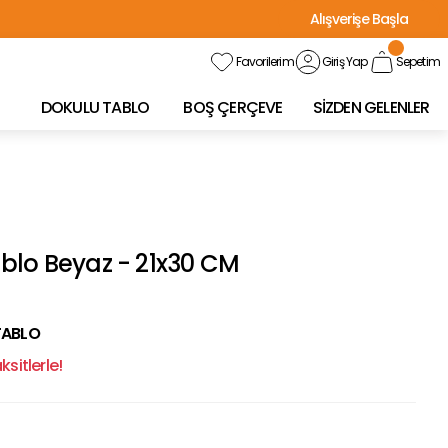
Alışverişe Başla
Favorilerim
Giriş Yap
Sepetim
DOKULU TABLO
BOŞ ÇERÇEVE
SİZDEN GELENLER
blo Beyaz - 21x30 CM
TABLO
sitlerle!