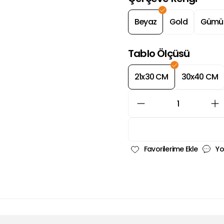
Beyaz
Gold
Gümü
Tablo Ölçüsü
21x30 CM
30x40 CM
Yo