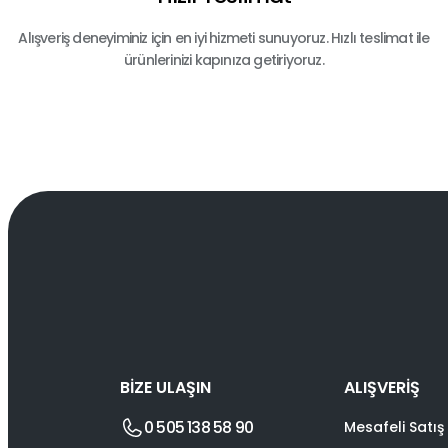
Alışveriş deneyiminiz için en iyi hizmeti sunuyoruz. Hızlı teslimat ile
ürünlerinizi kapınıza getiriyoruz.
BİZE ULAŞIN
ALIŞVERİŞ
0 505 138 58 90
Mesafeli Satış