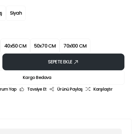
ş
Siyah
40x50 CM
50x70 CM
70x100 CM
SEPETE EKLE
Kargo Bedava
rum Yap
Tavsiye Et
Ürünü Paylaş
Karşılaştır