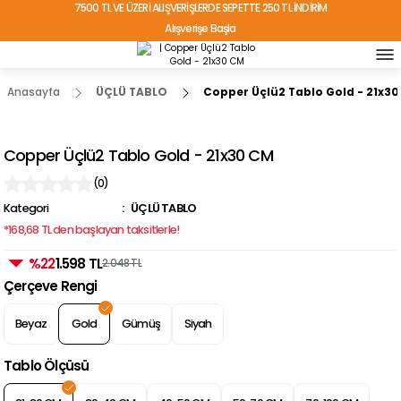
7500 TL VE ÜZERİ ALIŞVERİŞLERDE SEPETTE 250 TL İNDİRİM
Alışverişe Başla
TÜRKİYE'NİN HER YERİNE ÜCRETSİZ KARGO!
Anasayfa
ÜÇLÜ TABLO
Copper Üçlü2 Tablo Gold - 21x3
Copper Üçlü2 Tablo Gold - 21x30 CM
(0)
Kategori
ÜÇLÜ TABLO
*168,68 TL den başlayan taksitlerle!
%22
1.598 TL
2.048 TL
Çerçeve Rengi
Beyaz
Gold
Gümüş
Siyah
Tablo Ölçüsü