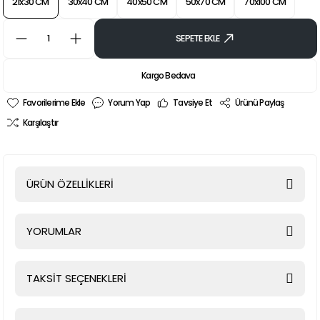
21x30 CM
30x40 CM
40x50 CM
50x70 CM
70x100 CM
SEPETE EKLE
Kargo Bedava
Yorum Yap
Tavsiye Et
Ürünü Paylaş
Karşılaştır
ÜRÜN ÖZELLİKLERİ
YORUMLAR
TAKSİT SEÇENEKLERİ
Bu ürüne ilk yorumu siz yapın!