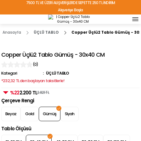
7500 TL VE ÜZERİ ALIŞVERİŞLERDE SEPETTE 250 TL İNDİRİM
Alışverişe Başla
TÜRKİYE'NİN HER YERİNE ÜCRETSİZ KARGO!
Anasayfa
ÜÇLÜ TABLO
Copper Üçlü2 Tablo Gümüş - 30
Copper Üçlü2 Tablo Gümüş - 30x40 CM
(0)
Kategori
ÜÇLÜ TABLO
*232,32 TL den başlayan taksitlerle!
%22
2.200 TL
2.821 TL
Çerçeve Rengi
Beyaz
Gold
Gümüş
Siyah
Tablo Ölçüsü