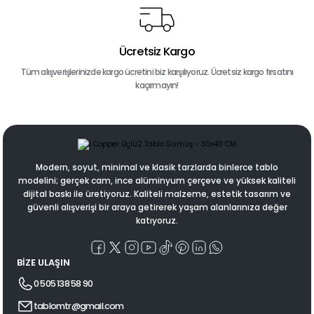
Ücretsiz Kargo
Tüm alışverişlerinizde kargo ücretini biz karşılıyoruz. Ücretsiz kargo fırsatını
kaçırmayın!
Modern, soyut, minimal ve klasik tarzlarda binlerce tablo
modelini; gerçek cam, ince alüminyum çerçeve ve yüksek kaliteli
dijital baskı ile üretiyoruz. Kaliteli malzeme, estetik tasarım ve
güvenli alışverişi bir araya getirerek yaşam alanlarınıza değer
katıyoruz.
BİZE ULAŞIN
0 505 138 58 90
tablomtr@gmail.com