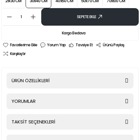
21x30 CM
30x40 CM
40x50 CM
50x70 CM
70x100 CM
SEPETE EKLE
Kargo Bedava
Yorum Yap
Tavsiye Et
Ürünü Paylaş
Karşılaştır
ÜRÜN ÖZELLİKLERİ
YORUMLAR
TAKSİT SEÇENEKLERİ
Bu ürüne ilk yorumu siz yapın!