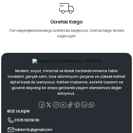
Ücretsiz Kargo
Tüm alışverişlerinizde kargo ücretini biz karşılıyoruz. Ücretsiz kargo fırsatını
kaçırmayın!
Modern, soyut, minimal ve klasik tarzlarda binlerce tablo
modelini; gerçek cam, ince alüminyum çerçeve ve yüksek kaliteli
dijital baskı ile üretiyoruz. Kaliteli malzeme, estetik tasarım ve
güvenli alışverişi bir araya getirerek yaşam alanlarınıza değer
katıyoruz.
BİZE ULAŞIN
0 505 138 58 90
tablomtr@gmail.com