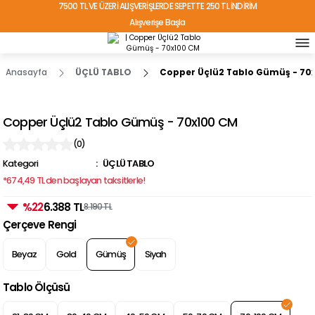
7500 TL VE ÜZERİ ALIŞVERİŞLERDE SEPETTE 250 TL İNDİRİM
Alışverişe Başla
TÜRKİYE'NİN HER YERİNE ÜCRETSİZ KARGO!
Anasayfa
ÜÇLÜ TABLO
Copper Üçlü2 Tablo Gümüş - 70
Copper Üçlü2 Tablo Gümüş - 70x100 CM
(0)
Kategori
ÜÇLÜ TABLO
*674,49 TL den başlayan taksitlerle!
%22
6.388 TL
8.190 TL
Çerçeve Rengi
Beyaz
Gold
Gümüş
Siyah
Tablo Ölçüsü