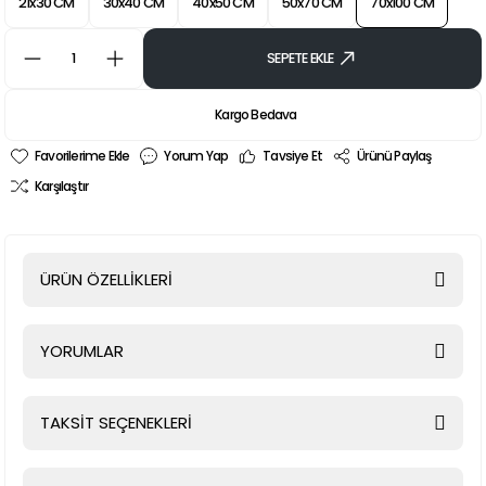
21x30 CM
30x40 CM
40x50 CM
50x70 CM
70x100 CM
SEPETE EKLE
Kargo Bedava
Yorum Yap
Tavsiye Et
Ürünü Paylaş
Karşılaştır
ÜRÜN ÖZELLİKLERİ
YORUMLAR
TAKSİT SEÇENEKLERİ
Bu ürüne ilk yorumu siz yapın!