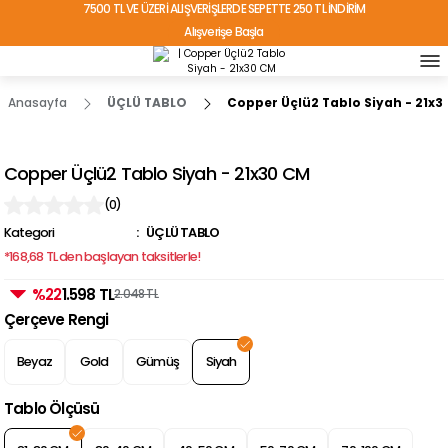
7500 TL VE ÜZERİ ALIŞVERİŞLERDE SEPETTE 250 TL İNDİRİM
Alışverişe Başla
TÜRKİYE'NİN HER YERİNE ÜCRETSİZ KARGO!
Anasayfa
ÜÇLÜ TABLO
Copper Üçlü2 Tablo Siyah - 21x3
Copper Üçlü2 Tablo Siyah - 21x30 CM
(0)
Kategori
ÜÇLÜ TABLO
*168,68 TL den başlayan taksitlerle!
%22
1.598 TL
2.048 TL
Çerçeve Rengi
Beyaz
Gold
Gümüş
Siyah
Tablo Ölçüsü