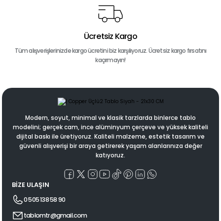
Ücretsiz Kargo
Tüm alışverişlerinizde kargo ücretini biz karşılıyoruz. Ücretsiz kargo fırsatını
kaçırmayın!
Modern, soyut, minimal ve klasik tarzlarda binlerce tablo
modelini; gerçek cam, ince alüminyum çerçeve ve yüksek kaliteli
dijital baskı ile üretiyoruz. Kaliteli malzeme, estetik tasarım ve
güvenli alışverişi bir araya getirerek yaşam alanlarınıza değer
katıyoruz.
BİZE ULAŞIN
0 505 138 58 90
tablomtr@gmail.com