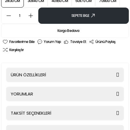
21x30 CM
30x40 CM
40x50 CM
50x70 CM
70x100 CM
SEPETE EKLE
Kargo Bedava
Yorum Yap
Tavsiye Et
Ürünü Paylaş
Karşılaştır
ÜRÜN ÖZELLİKLERİ
YORUMLAR
TAKSİT SEÇENEKLERİ
Bu ürüne ilk yorumu siz yapın!