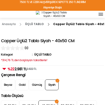
7500 TL VE ÜZERİ ALIŞVERİŞLERDE SEPETTE 250 TL İNDİRİM
Alışverişe Başla
TÜRKİYE'NİN HER YERİNE ÜCRETSİZ KARGO!
Anasayfa
ÜÇLÜ TABLO
Copper Üçlü2 Tablo Siyah - 40x
Copper Üçlü2 Tablo Siyah - 40x50 CM
(0)
Kategori
ÜÇLÜ TABLO
*314,76 TL den başlayan taksitlerle!
%22
2.981 TL
3.822 TL
Çerçeve Rengi
Beyaz
Gold
Gümüş
Siyah
Tablo Ölçüsü