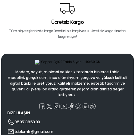
Ücretsiz Kargo
Tüm alışverişlerinizde kargo ücretini biz karşılıyoruz. Ücretsiz kargo fırsatını
kaçırmayın!
Modern, soyut, minimal ve klasik tarzlarda binlerce tablo
modelini; gerçek cam, ince alüminyum çerçeve ve yüksek kaliteli
dijital baskı ile üretiyoruz. Kaliteli malzeme, estetik tasarım ve
güvenli alışverişi bir araya getirerek yaşam alanlarınıza değer
katıyoruz.
BİZE ULAŞIN
0 505 138 58 90
tablomtr@gmail.com