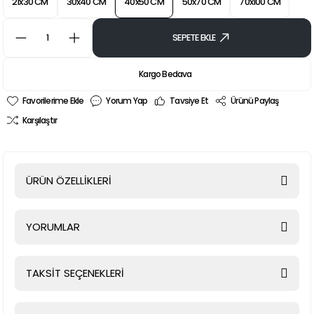
21x30 CM
30x40 CM
40x50 CM
50x70 CM
70x100 CM
SEPETE EKLE
Kargo Bedava
Yorum Yap
Tavsiye Et
Ürünü Paylaş
Karşılaştır
ÜRÜN ÖZELLİKLERİ
YORUMLAR
TAKSİT SEÇENEKLERİ
Bu ürüne ilk yorumu siz yapın!