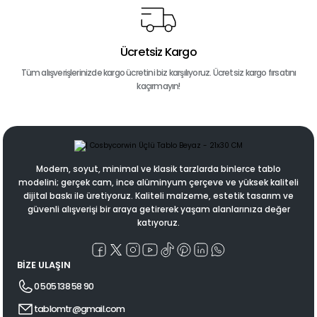
Ücretsiz Kargo
Tüm alışverişlerinizde kargo ücretini biz karşılıyoruz. Ücretsiz kargo fırsatını
kaçırmayın!
Modern, soyut, minimal ve klasik tarzlarda binlerce tablo
modelini; gerçek cam, ince alüminyum çerçeve ve yüksek kaliteli
dijital baskı ile üretiyoruz. Kaliteli malzeme, estetik tasarım ve
güvenli alışverişi bir araya getirerek yaşam alanlarınıza değer
katıyoruz.
BİZE ULAŞIN
0 505 138 58 90
tablomtr@gmail.com