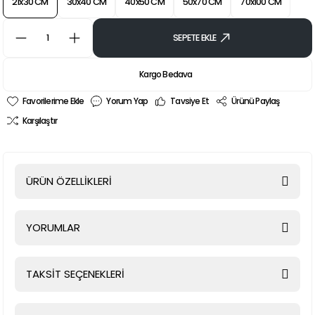
21x30 CM
30x40 CM
40x50 CM
50x70 CM
70x100 CM
SEPETE EKLE
Kargo Bedava
Yorum Yap
Tavsiye Et
Ürünü Paylaş
Karşılaştır
ÜRÜN ÖZELLİKLERİ
YORUMLAR
TAKSİT SEÇENEKLERİ
Bu ürüne ilk yorumu siz yapın!