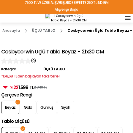
7500 TL VE ÜZERİ ALIŞVERİŞLERDE SEPETTE 250 TL İNDİRİM
Alışverişe Başla
TÜRKİYE'NİN HER YERİNE ÜCRETSİZ KARGO!
Anasayfa
ÜÇLÜ TABLO
Cosbycorwin Üçlü Tablo Beyaz -
Cosbycorwin Üçlü Tablo Beyaz - 21x30 CM
(0)
Kategori
ÜÇLÜ TABLO
*168,68 TL den başlayan taksitlerle!
%22
1.598 TL
2.048 TL
Çerçeve Rengi
Beyaz
Gold
Gümüş
Siyah
Tablo Ölçüsü