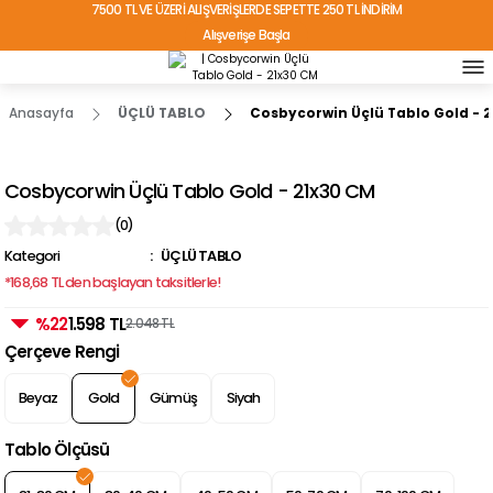
7500 TL VE ÜZERİ ALIŞVERİŞLERDE SEPETTE 250 TL İNDİRİM
Alışverişe Başla
TÜRKİYE'NİN HER YERİNE ÜCRETSİZ KARGO!
Anasayfa
ÜÇLÜ TABLO
Cosbycorwin Üçlü Tablo Gold - 
Cosbycorwin Üçlü Tablo Gold - 21x30 CM
(0)
Kategori
ÜÇLÜ TABLO
*168,68 TL den başlayan taksitlerle!
%22
1.598 TL
2.048 TL
Çerçeve Rengi
Beyaz
Gold
Gümüş
Siyah
Tablo Ölçüsü