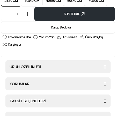
21x30 CM
30x40 CM
40x50 CM
50x70 CM
70x100 CM
SEPETE EKLE
Kargo Bedava
Yorum Yap
Tavsiye Et
Ürünü Paylaş
Karşılaştır
ÜRÜN ÖZELLİKLERİ
YORUMLAR
TAKSİT SEÇENEKLERİ
Bu ürüne ilk yorumu siz yapın!