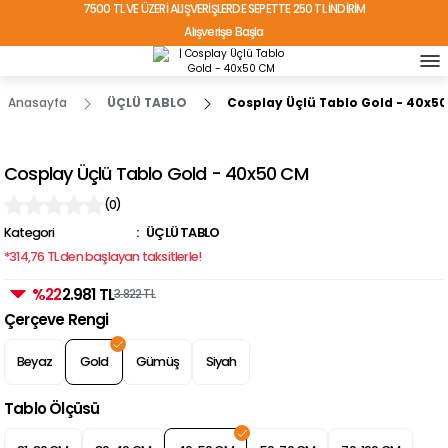
7500 TL VE ÜZERİ ALIŞVERİŞLERDE SEPETTE 250 TL İNDİRİM
Alışverişe Başla
TÜRKİYE'NİN HER YERİNE ÜCRETSİZ KARGO!
Anasayfa
ÜÇLÜ TABLO
Cosplay Üçlü Tablo Gold - 40x5
Cosplay Üçlü Tablo Gold - 40x50 CM
(0)
Kategori
ÜÇLÜ TABLO
*314,76 TL den başlayan taksitlerle!
%22
2.981 TL
3.822 TL
Çerçeve Rengi
Beyaz
Gold
Gümüş
Siyah
Tablo Ölçüsü