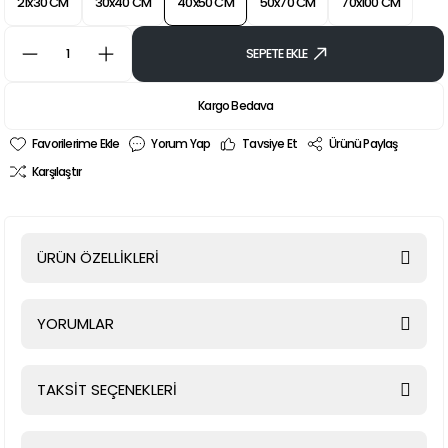
21x30 CM
30x40 CM
40x50 CM
50x70 CM
70x100 CM
SEPETE EKLE
Kargo Bedava
Yorum Yap
Tavsiye Et
Ürünü Paylaş
Karşılaştır
ÜRÜN ÖZELLİKLERİ
YORUMLAR
TAKSİT SEÇENEKLERİ
Bu ürüne ilk yorumu siz yapın!