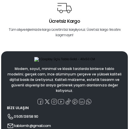
Ücretsiz Kargo
Tüm alışverişlerinizde kargo ücretini biz karşılıyoruz. Ücretsiz kargo fırsatını
kaçırmayın!
Modern, soyut, minimal ve klasik tarzlarda binlerce tablo
modelini; gerçek cam, ince alüminyum çerçeve ve yüksek kaliteli
dijital baskı ile üretiyoruz. Kaliteli malzeme, estetik tasarım ve
güvenli alışverişi bir araya getirerek yaşam alanlarınıza değer
katıyoruz.
BİZE ULAŞIN
0 505 138 58 90
tablomtr@gmail.com