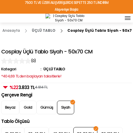
7500 TL VE ÜZERİ ALIŞVERİŞLERDE SEPETTE 250 TL İNDİRİM
Alışverişe Başla
TÜRKİYE'NİN HER YERİNE ÜCRETSİZ KARGO!
Anasayfa
ÜÇLÜ TABLO
Cosplay Üçlü Tablo Siyah - 50x
Cosplay Üçlü Tablo Siyah - 50x70 CM
(0)
Kategori
ÜÇLÜ TABLO
*404,69 TL den başlayan taksitlerle!
%22
3.833 TL
4.914 TL
Çerçeve Rengi
Beyaz
Gold
Gümüş
Siyah
Tablo Ölçüsü