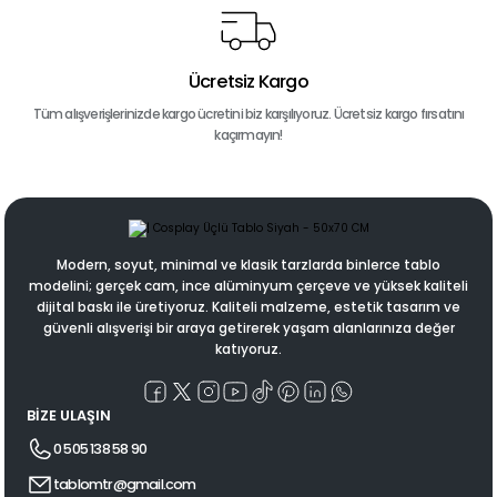
Ücretsiz Kargo
Tüm alışverişlerinizde kargo ücretini biz karşılıyoruz. Ücretsiz kargo fırsatını
kaçırmayın!
Modern, soyut, minimal ve klasik tarzlarda binlerce tablo
modelini; gerçek cam, ince alüminyum çerçeve ve yüksek kaliteli
dijital baskı ile üretiyoruz. Kaliteli malzeme, estetik tasarım ve
güvenli alışverişi bir araya getirerek yaşam alanlarınıza değer
katıyoruz.
BİZE ULAŞIN
0 505 138 58 90
tablomtr@gmail.com