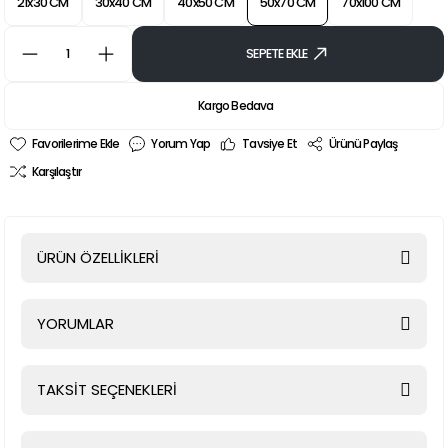
21x30 CM
30x40 CM
40x50 CM
50x70 CM
70x100 CM
SEPETE EKLE
Kargo Bedava
Yorum Yap
Tavsiye Et
Ürünü Paylaş
Karşılaştır
ÜRÜN ÖZELLİKLERİ
YORUMLAR
TAKSİT SEÇENEKLERİ
Bu ürüne ilk yorumu siz yapın!