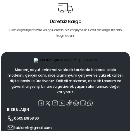
Ücretsiz Kargo
Tüm alışverişlerinizde kargo ücretini biz karşılıyoruz. Ücretsiz kargo fırsatını
kaçırmayın!
Modern, soyut, minimal ve klasik tarzlarda binlerce tablo
modelini; gerçek cam, ince alüminyum çerçeve ve yüksek kaliteli
dijital baskı ile üretiyoruz. Kaliteli malzeme, estetik tasarım ve
güvenli alışverişi bir araya getirerek yaşam alanlarınıza değer
katıyoruz.
BİZE ULAŞIN
0 505 138 58 90
tablomtr@gmail.com