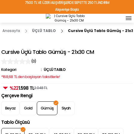
7500 TL VE ÜZERİ ALIŞVERİŞLERDE SEPETTE 250 TL İNDİRİM
Alışverişe Başla
TÜRKİYE'NİN HER YERİNE ÜCRETSİZ KARGO!
Anasayfa
ÜÇLÜ TABLO
Cursive Üçlü Tablo Gümüş - 21x
Cursive Üçlü Tablo Gümüş - 21x30 CM
(0)
Kategori
ÜÇLÜ TABLO
*168,68 TL den başlayan taksitlerle!
%22
1.598 TL
2.048 TL
Çerçeve Rengi
Beyaz
Gold
Gümüş
Siyah
Tablo Ölçüsü