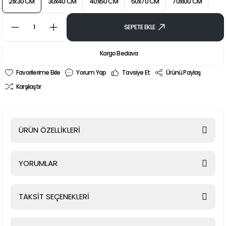
21x30 CM
30x40 CM
40x50 CM
50x70 CM
70x100 CM
SEPETE EKLE
Kargo Bedava
Yorum Yap
Tavsiye Et
Ürünü Paylaş
Karşılaştır
ÜRÜN ÖZELLİKLERİ
YORUMLAR
TAKSİT SEÇENEKLERİ
Bu ürüne ilk yorumu siz yapın!