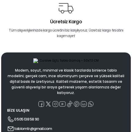
Ücretsiz Kargo
Tüm alışverişlerinizde kargo ücretini biz karşılıyoruz. Ücretsiz kargo fırsatını
kaçırmayın!
Modern, soyut, minimal ve klasik tarzlarda binlerce tablo
modelini; gerçek cam, ince alüminyum çerçeve ve yüksek kaliteli
dijital baskı ile üretiyoruz. Kaliteli malzeme, estetik tasarım ve
güvenli alışverişi bir araya getirerek yaşam alanlarınıza değer
katıyoruz.
BİZE ULAŞIN
0 505 138 58 90
tablomtr@gmail.com