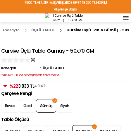
7500 TL VE ÜZERİ ALIŞVERİŞLERDE SEPETTE 250 TL İNDİRİM
Alışverişe Başla
TÜRKİYE'NİN HER YERİNE ÜCRETSİZ KARGO!
Anasayfa
ÜÇLÜ TABLO
Cursive Üçlü Tablo Gümüş - 50x
Cursive Üçlü Tablo Gümüş - 50x70 CM
(0)
Kategori
ÜÇLÜ TABLO
*404,69 TL den başlayan taksitlerle!
%22
3.833 TL
4.914 TL
Çerçeve Rengi
Beyaz
Gold
Gümüş
Siyah
Tablo Ölçüsü