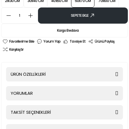
21x30 CM
30x40 CM
40x50 CM
50x70 CM
70x100 CM
SEPETE EKLE
Kargo Bedava
Yorum Yap
Tavsiye Et
Ürünü Paylaş
Karşılaştır
ÜRÜN ÖZELLİKLERİ
YORUMLAR
TAKSİT SEÇENEKLERİ
Bu ürüne ilk yorumu siz yapın!