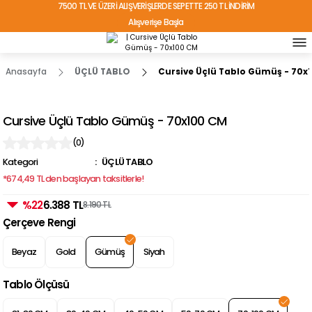
7500 TL VE ÜZERİ ALIŞVERİŞLERDE SEPETTE 250 TL İNDİRİM
Alışverişe Başla
TÜRKİYE'NİN HER YERİNE ÜCRETSİZ KARGO!
Anasayfa
ÜÇLÜ TABLO
Cursive Üçlü Tablo Gümüş - 70x
Cursive Üçlü Tablo Gümüş - 70x100 CM
(0)
Kategori
ÜÇLÜ TABLO
*674,49 TL den başlayan taksitlerle!
%22
6.388 TL
8.190 TL
Çerçeve Rengi
Beyaz
Gold
Gümüş
Siyah
Tablo Ölçüsü