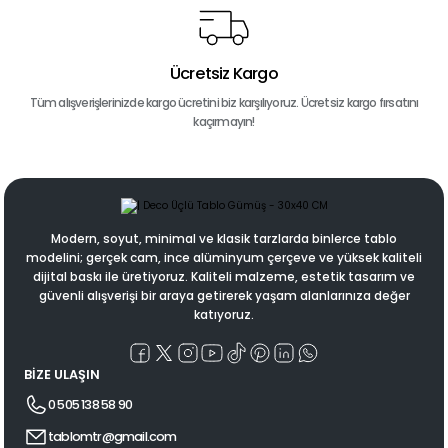
Ücretsiz Kargo
Tüm alışverişlerinizde kargo ücretini biz karşılıyoruz. Ücretsiz kargo fırsatını
kaçırmayın!
Modern, soyut, minimal ve klasik tarzlarda binlerce tablo
modelini; gerçek cam, ince alüminyum çerçeve ve yüksek kaliteli
dijital baskı ile üretiyoruz. Kaliteli malzeme, estetik tasarım ve
güvenli alışverişi bir araya getirerek yaşam alanlarınıza değer
katıyoruz.
BİZE ULAŞIN
0 505 138 58 90
tablomtr@gmail.com