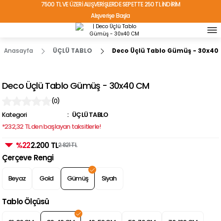
7500 TL VE ÜZERİ ALIŞVERİŞLERDE SEPETTE 250 TL İNDİRİM
Alışverişe Başla
TÜRKİYE'NİN HER YERİNE ÜCRETSİZ KARGO!
Anasayfa
ÜÇLÜ TABLO
Deco Üçlü Tablo Gümüş - 30x40
Deco Üçlü Tablo Gümüş - 30x40 CM
(0)
Kategori
ÜÇLÜ TABLO
*232,32 TL den başlayan taksitlerle!
%22
2.200 TL
2.821 TL
Çerçeve Rengi
Beyaz
Gold
Gümüş
Siyah
Tablo Ölçüsü