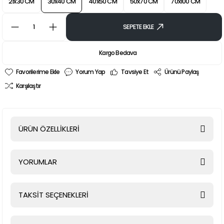
21x30 CM
30x40 CM
40x50 CM
50x70 CM
70x100 CM
SEPETE EKLE
Kargo Bedava
Yorum Yap
Tavsiye Et
Ürünü Paylaş
Karşılaştır
ÜRÜN ÖZELLİKLERİ
YORUMLAR
TAKSİT SEÇENEKLERİ
Bu ürüne ilk yorumu siz yapın!