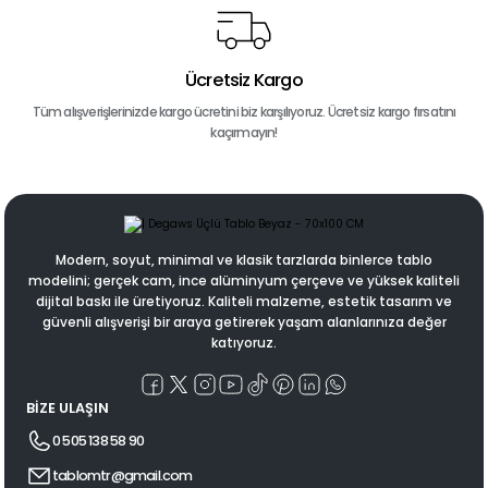
Ücretsiz Kargo
Tüm alışverişlerinizde kargo ücretini biz karşılıyoruz. Ücretsiz kargo fırsatını
kaçırmayın!
Modern, soyut, minimal ve klasik tarzlarda binlerce tablo
modelini; gerçek cam, ince alüminyum çerçeve ve yüksek kaliteli
dijital baskı ile üretiyoruz. Kaliteli malzeme, estetik tasarım ve
güvenli alışverişi bir araya getirerek yaşam alanlarınıza değer
katıyoruz.
BİZE ULAŞIN
0 505 138 58 90
tablomtr@gmail.com