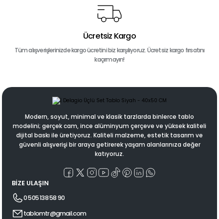
Ücretsiz Kargo
Tüm alışverişlerinizde kargo ücretini biz karşılıyoruz. Ücretsiz kargo fırsatını
kaçırmayın!
Modern, soyut, minimal ve klasik tarzlarda binlerce tablo
modelini; gerçek cam, ince alüminyum çerçeve ve yüksek kaliteli
dijital baskı ile üretiyoruz. Kaliteli malzeme, estetik tasarım ve
güvenli alışverişi bir araya getirerek yaşam alanlarınıza değer
katıyoruz.
BİZE ULAŞIN
0 505 138 58 90
tablomtr@gmail.com