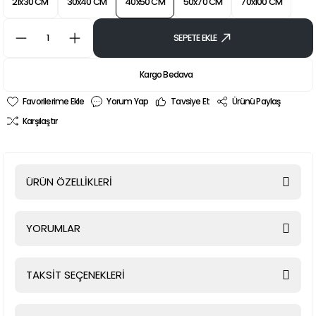
21x30 CM
30x40 CM
40x50 CM
50x70 CM
70x100 CM
SEPETE EKLE
Kargo Bedava
Yorum Yap
Tavsiye Et
Ürünü Paylaş
Karşılaştır
ÜRÜN ÖZELLİKLERİ
YORUMLAR
TAKSİT SEÇENEKLERİ
Bu ürüne ilk yorumu siz yapın!