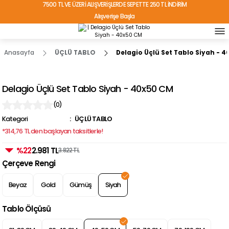
7500 TL VE ÜZERİ ALIŞVERİŞLERDE SEPETTE 250 TL İNDİRİM
Alışverişe Başla
TÜRKİYE'NİN HER YERİNE ÜCRETSİZ KARGO!
Anasayfa
ÜÇLÜ TABLO
Delagio Üçlü Set Tablo Siyah - 
Delagio Üçlü Set Tablo Siyah - 40x50 CM
(0)
Kategori
ÜÇLÜ TABLO
*314,76 TL den başlayan taksitlerle!
%22
2.981 TL
3.822 TL
Çerçeve Rengi
Beyaz
Gold
Gümüş
Siyah
Tablo Ölçüsü