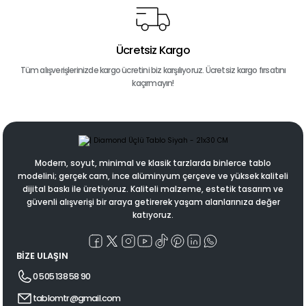
Ücretsiz Kargo
Tüm alışverişlerinizde kargo ücretini biz karşılıyoruz. Ücretsiz kargo fırsatını
kaçırmayın!
Modern, soyut, minimal ve klasik tarzlarda binlerce tablo
modelini; gerçek cam, ince alüminyum çerçeve ve yüksek kaliteli
dijital baskı ile üretiyoruz. Kaliteli malzeme, estetik tasarım ve
güvenli alışverişi bir araya getirerek yaşam alanlarınıza değer
katıyoruz.
BİZE ULAŞIN
0 505 138 58 90
tablomtr@gmail.com