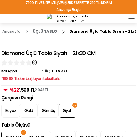
7500 TL VE ÜZERİ ALIŞVERİŞLERDE SEPETTE 250 TL İNDİRİM
Alışverişe Başla
TÜRKİYE'NİN HER YERİNE ÜCRETSİZ KARGO!
Anasayfa
ÜÇLÜ TABLO
Diamond Üçlü Tablo Siyah - 21x
Diamond Üçlü Tablo Siyah - 21x30 CM
(0)
Kategori
ÜÇLÜ TABLO
*168,68 TL den başlayan taksitlerle!
%22
1.598 TL
2.048 TL
Çerçeve Rengi
Beyaz
Gold
Gümüş
Siyah
Tablo Ölçüsü