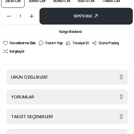
21x30 CM
30x40 CM
40x50 CM
50x70 CM
70x100 CM
SEPETE EKLE
Kargo Bedava
Yorum Yap
Tavsiye Et
Ürünü Paylaş
Karşılaştır
ÜRÜN ÖZELLİKLERİ
YORUMLAR
TAKSİT SEÇENEKLERİ
Bu ürüne ilk yorumu siz yapın!