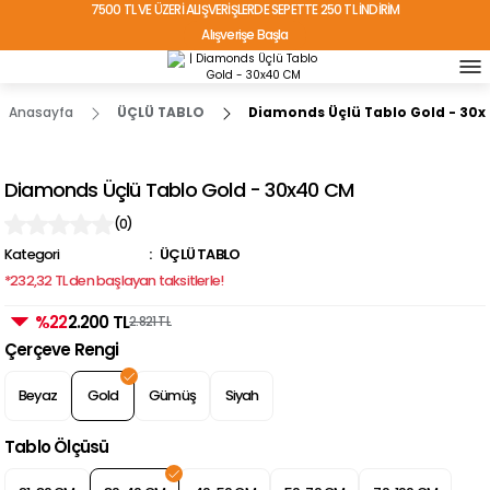
7500 TL VE ÜZERİ ALIŞVERİŞLERDE SEPETTE 250 TL İNDİRİM
Alışverişe Başla
TÜRKİYE'NİN HER YERİNE ÜCRETSİZ KARGO!
Anasayfa
ÜÇLÜ TABLO
Diamonds Üçlü Tablo Gold - 30
Diamonds Üçlü Tablo Gold - 30x40 CM
(0)
Kategori
ÜÇLÜ TABLO
*232,32 TL den başlayan taksitlerle!
%22
2.200 TL
2.821 TL
Çerçeve Rengi
Beyaz
Gold
Gümüş
Siyah
Tablo Ölçüsü