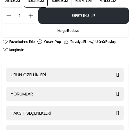
21x30 CM
30x40 CM
40x50 CM
50x70 CM
70x100 CM
SEPETE EKLE
Kargo Bedava
Yorum Yap
Tavsiye Et
Ürünü Paylaş
Karşılaştır
ÜRÜN ÖZELLİKLERİ
YORUMLAR
TAKSİT SEÇENEKLERİ
Bu ürüne ilk yorumu siz yapın!