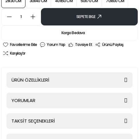
21x30 CM
30x40 CM
40x50 CM
50x70 CM
70x100 CM
SEPETE EKLE
Kargo Bedava
Yorum Yap
Tavsiye Et
Ürünü Paylaş
Karşılaştır
ÜRÜN ÖZELLİKLERİ
YORUMLAR
TAKSİT SEÇENEKLERİ
Bu ürüne ilk yorumu siz yapın!