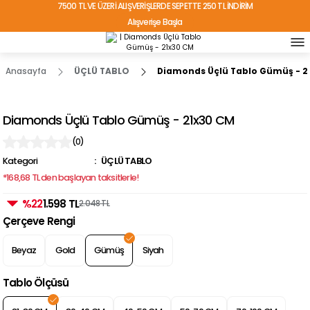
7500 TL VE ÜZERİ ALIŞVERİŞLERDE SEPETTE 250 TL İNDİRİM
Alışverişe Başla
TÜRKİYE'NİN HER YERİNE ÜCRETSİZ KARGO!
Anasayfa
ÜÇLÜ TABLO
Diamonds Üçlü Tablo Gümüş - 2
Diamonds Üçlü Tablo Gümüş - 21x30 CM
(0)
Kategori
ÜÇLÜ TABLO
*168,68 TL den başlayan taksitlerle!
%22
1.598 TL
2.048 TL
Çerçeve Rengi
Beyaz
Gold
Gümüş
Siyah
Tablo Ölçüsü