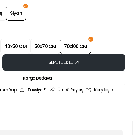
ş
Siyah
40x50 CM
50x70 CM
70x100 CM
SEPETE EKLE
Kargo Bedava
rum Yap
Tavsiye Et
Ürünü Paylaş
Karşılaştır