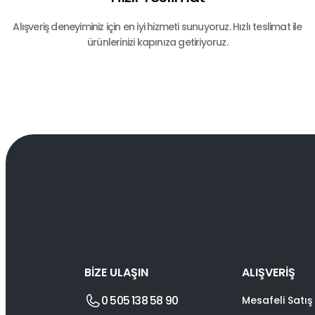
Alışveriş deneyiminiz için en iyi hizmeti sunuyoruz. Hızlı teslimat ile
ürünlerinizi kapınıza getiriyoruz.
BİZE ULAŞIN
ALIŞVERİŞ
0 505 138 58 90
Mesafeli Satış