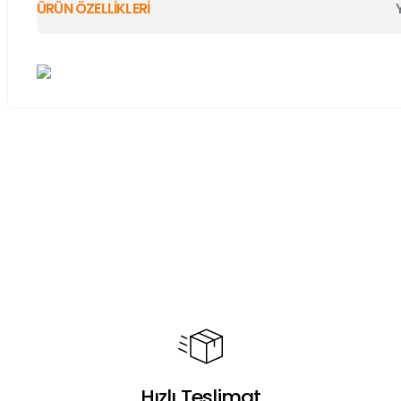
ÜRÜN ÖZELLİKLERİ
Bu ürünün fiyat bilgisi, resim, ürün açıklamalarında ve diğer ko
Görüş ve önerileriniz için teşekkür ederiz.
Ürün resmi kalitesiz, bozuk veya görüntülenemiyor.
Ürün açıklamasında eksik bilgiler bulunuyor.
Ürün bilgilerinde hatalar bulunuyor.
Ürün fiyatı diğer sitelerden daha pahalı.
Bu ürüne benzer farklı alternatifler olmalı.
Hızlı Teslimat