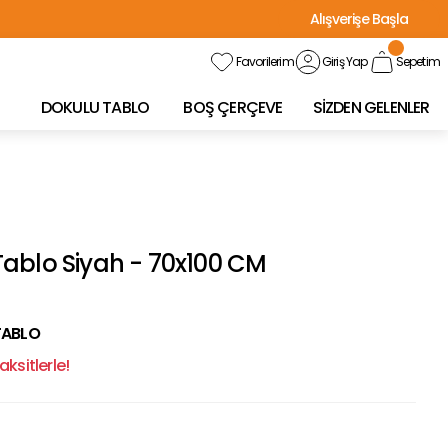
Alışverişe Başla
Favorilerim
Giriş Yap
Sepetim
DOKULU TABLO
BOŞ ÇERÇEVE
SİZDEN GELENLER
ablo Siyah - 70x100 CM
TABLO
ksitlerle!