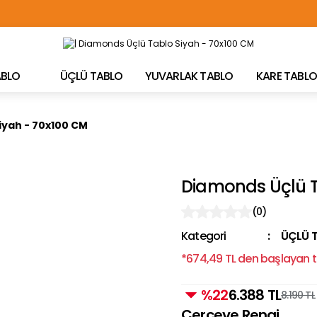
TÜRKİYE'NİN HER YERİNE ÜCRETSİZ KARGO!
TABLO
ÜÇLÜ TABLO
YUVARLAK TABLO
KARE TABLO
iyah - 70x100 CM
Diamonds Üçlü T
(0)
Kategori
ÜÇLÜ 
*674,49 TL den başlayan ta
%22
6.388 TL
8.190 TL
Çerçeve Rengi