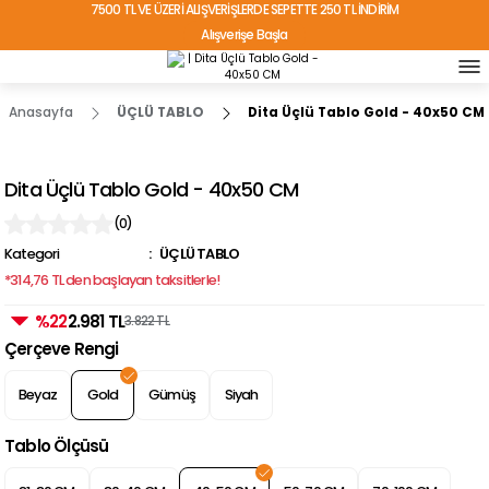
7500 TL VE ÜZERİ ALIŞVERİŞLERDE SEPETTE 250 TL İNDİRİM
Alışverişe Başla
TÜRKİYE'NİN HER YERİNE ÜCRETSİZ KARGO!
Anasayfa
ÜÇLÜ TABLO
Dita Üçlü Tablo Gold - 40x50 CM
Dita Üçlü Tablo Gold - 40x50 CM
(0)
Kategori
ÜÇLÜ TABLO
*314,76 TL den başlayan taksitlerle!
%22
2.981 TL
3.822 TL
Çerçeve Rengi
Beyaz
Gold
Gümüş
Siyah
Tablo Ölçüsü