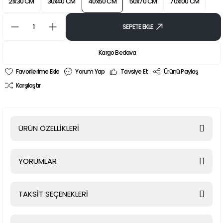
21x30 CM
30x40 CM
40x50 CM
50x70 CM
70x100 CM
SEPETE EKLE
Kargo Bedava
Yorum Yap
Tavsiye Et
Ürünü Paylaş
Karşılaştır
ÜRÜN ÖZELLİKLERİ
YORUMLAR
TAKSİT SEÇENEKLERİ
Bu ürüne ilk yorumu siz yapın!