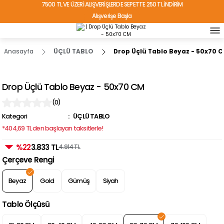
7500 TL VE ÜZERİ ALIŞVERİŞLERDE SEPETTE 250 TL İNDİRİM
Alışverişe Başla
TÜRKİYE'NİN HER YERİNE ÜCRETSİZ KARGO!
Anasayfa
ÜÇLÜ TABLO
Drop Üçlü Tablo Beyaz - 50x70 
Drop Üçlü Tablo Beyaz - 50x70 CM
(0)
Kategori
ÜÇLÜ TABLO
*404,69 TL den başlayan taksitlerle!
%22
3.833 TL
4.914 TL
Çerçeve Rengi
Beyaz
Gold
Gümüş
Siyah
Tablo Ölçüsü