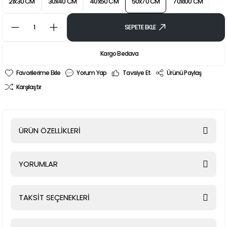
21x30 CM
30x40 CM
40x50 CM
50x70 CM
70x100 CM
SEPETE EKLE
Kargo Bedava
Yorum Yap
Tavsiye Et
Ürünü Paylaş
Karşılaştır
ÜRÜN ÖZELLİKLERİ
YORUMLAR
TAKSİT SEÇENEKLERİ
Bu ürüne ilk yorumu siz yapın!