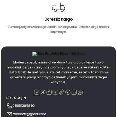
Ücretsiz Kargo
Tüm alışverişlerinizde kargo ücretini biz karşılıyoruz. Ücretsiz kargo fırsatını
kaçırmayın!
Modern, soyut, minimal ve klasik tarzlarda binlerce tablo
modelini; gerçek cam, ince alüminyum çerçeve ve yüksek kaliteli
dijital baskı ile üretiyoruz. Kaliteli malzeme, estetik tasarım ve
güvenli alışverişi bir araya getirerek yaşam alanlarınıza değer
katıyoruz.
BİZE ULAŞIN
0 505 138 58 90
tablomtr@gmail.com