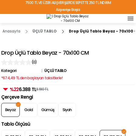
7500 TL VE ÜZERİ ALIŞVERİŞLERDE SEPETTE 250 TL İNDİRİM
Alışverişe Başla
TÜRKİYE'NİN HER YERİNE ÜCRETSİZ KARGO!
Anasayfa
ÜÇLÜ TABLO
Drop Üçlü Tablo Beyaz - 70x100
Drop Üçlü Tablo Beyaz - 70x100 CM
(0)
Kategori
ÜÇLÜ TABLO
*674,49 TL den başlayan taksitlerle!
%22
6.388 TL
8.190 TL
Çerçeve Rengi
Beyaz
Gold
Gümüş
Siyah
Tablo Ölçüsü