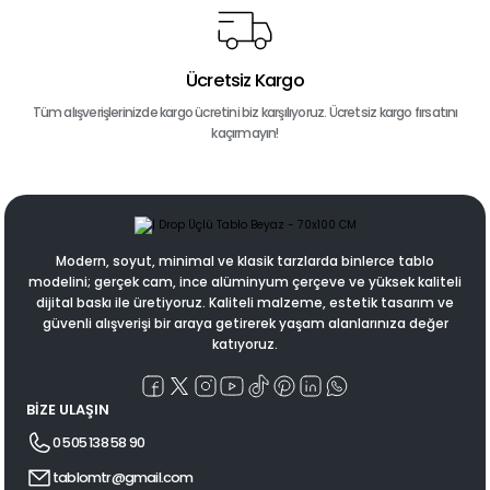
Ücretsiz Kargo
Tüm alışverişlerinizde kargo ücretini biz karşılıyoruz. Ücretsiz kargo fırsatını
kaçırmayın!
Modern, soyut, minimal ve klasik tarzlarda binlerce tablo
modelini; gerçek cam, ince alüminyum çerçeve ve yüksek kaliteli
dijital baskı ile üretiyoruz. Kaliteli malzeme, estetik tasarım ve
güvenli alışverişi bir araya getirerek yaşam alanlarınıza değer
katıyoruz.
BİZE ULAŞIN
0 505 138 58 90
tablomtr@gmail.com