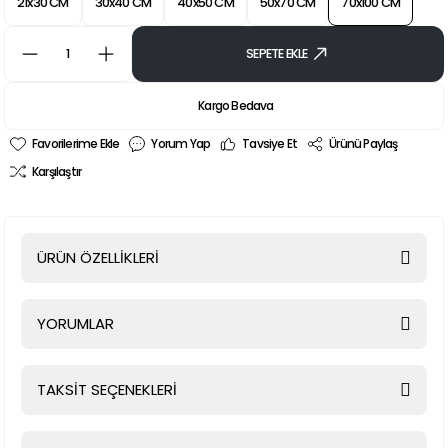
21x30 CM
30x40 CM
40x50 CM
50x70 CM
70x100 CM
SEPETE EKLE
Kargo Bedava
Yorum Yap
Tavsiye Et
Ürünü Paylaş
Karşılaştır
ÜRÜN ÖZELLİKLERİ
YORUMLAR
TAKSİT SEÇENEKLERİ
Bu ürüne ilk yorumu siz yapın!