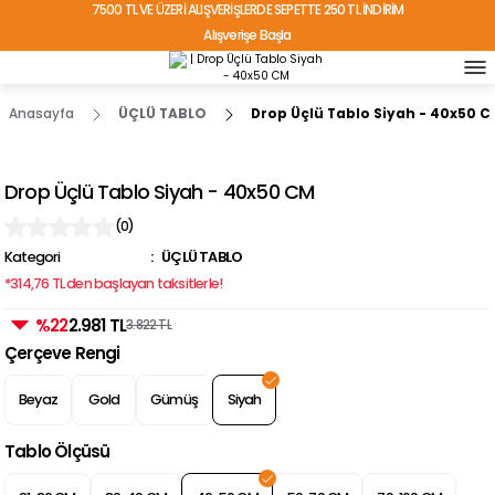
7500 TL VE ÜZERİ ALIŞVERİŞLERDE SEPETTE 250 TL İNDİRİM
Alışverişe Başla
TÜRKİYE'NİN HER YERİNE ÜCRETSİZ KARGO!
Anasayfa
ÜÇLÜ TABLO
Drop Üçlü Tablo Siyah - 40x50 C
Drop Üçlü Tablo Siyah - 40x50 CM
(0)
Kategori
ÜÇLÜ TABLO
*314,76 TL den başlayan taksitlerle!
%22
2.981 TL
3.822 TL
Çerçeve Rengi
Beyaz
Gold
Gümüş
Siyah
Tablo Ölçüsü