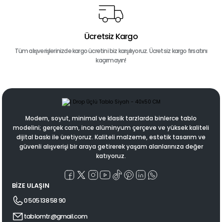
Ücretsiz Kargo
Tüm alışverişlerinizde kargo ücretini biz karşılıyoruz. Ücretsiz kargo fırsatını
kaçırmayın!
Modern, soyut, minimal ve klasik tarzlarda binlerce tablo
modelini; gerçek cam, ince alüminyum çerçeve ve yüksek kaliteli
dijital baskı ile üretiyoruz. Kaliteli malzeme, estetik tasarım ve
güvenli alışverişi bir araya getirerek yaşam alanlarınıza değer
katıyoruz.
BİZE ULAŞIN
0 505 138 58 90
tablomtr@gmail.com