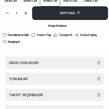
21x30 CM
30x40 CM
40x50 CM
50x70 CM
70x100 CM
SEPETE EKLE
Kargo Bedava
Yorum Yap
Tavsiye Et
Ürünü Paylaş
Karşılaştır
ÜRÜN ÖZELLİKLERİ
YORUMLAR
TAKSİT SEÇENEKLERİ
Bu ürüne ilk yorumu siz yapın!