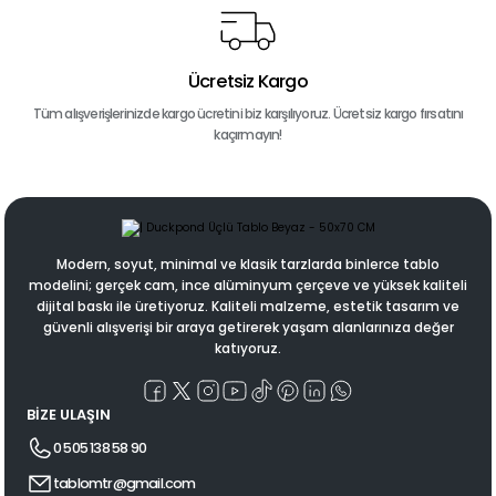
Ücretsiz Kargo
Tüm alışverişlerinizde kargo ücretini biz karşılıyoruz. Ücretsiz kargo fırsatını
kaçırmayın!
Modern, soyut, minimal ve klasik tarzlarda binlerce tablo
modelini; gerçek cam, ince alüminyum çerçeve ve yüksek kaliteli
dijital baskı ile üretiyoruz. Kaliteli malzeme, estetik tasarım ve
güvenli alışverişi bir araya getirerek yaşam alanlarınıza değer
katıyoruz.
BİZE ULAŞIN
0 505 138 58 90
tablomtr@gmail.com