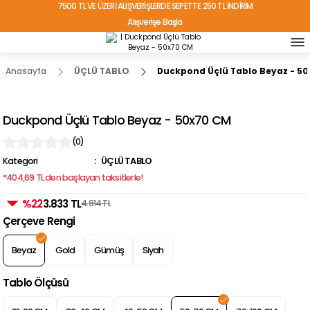
7500 TL VE ÜZERİ ALIŞVERİŞLERDE SEPETTE 250 TL İNDİRİM
Alışverişe Başla
TÜRKİYE'NİN HER YERİNE ÜCRETSİZ KARGO!
Anasayfa
ÜÇLÜ TABLO
Duckpond Üçlü Tablo Beyaz - 5
Duckpond Üçlü Tablo Beyaz - 50x70 CM
(0)
Kategori
ÜÇLÜ TABLO
*404,69 TL den başlayan taksitlerle!
%22
3.833 TL
4.914 TL
Çerçeve Rengi
Beyaz
Gold
Gümüş
Siyah
Tablo Ölçüsü