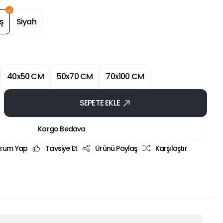
ş
Siyah
40x50 CM
50x70 CM
70x100 CM
SEPETE EKLE
Kargo Bedava
rum Yap
Tavsiye Et
Ürünü Paylaş
Karşılaştır