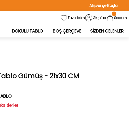
Alışverişe Başla
Favorilerim
Giriş Yap
Sepetim
DOKULU TABLO
BOŞ ÇERÇEVE
SİZDEN GELENLER
Tablo Gümüş - 21x30 CM
TABLO
sitlerle!