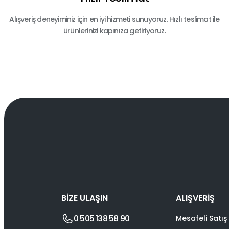
Alışveriş deneyiminiz için en iyi hizmeti sunuyoruz. Hızlı teslimat ile
ürünlerinizi kapınıza getiriyoruz.
BİZE ULAŞIN
ALIŞVERİŞ
0 505 138 58 90
Mesafeli Satış