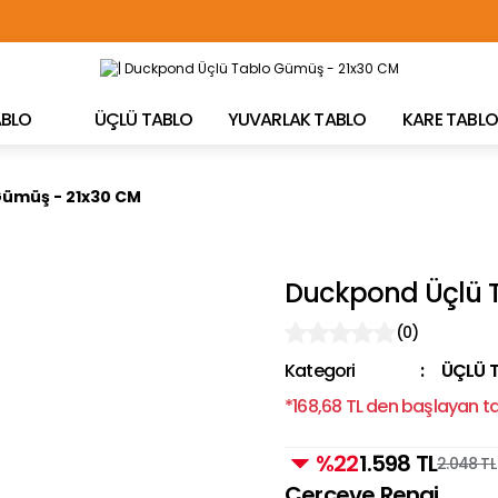
TÜRKİYE'NİN HER YERİNE ÜCRETSİZ KARGO!
TABLO
ÜÇLÜ TABLO
YUVARLAK TABLO
KARE TABLO
Gümüş - 21x30 CM
Duckpond Üçlü 
(0)
Kategori
ÜÇLÜ 
*168,68 TL den başlayan tak
%22
1.598 TL
2.048 TL
Çerçeve Rengi