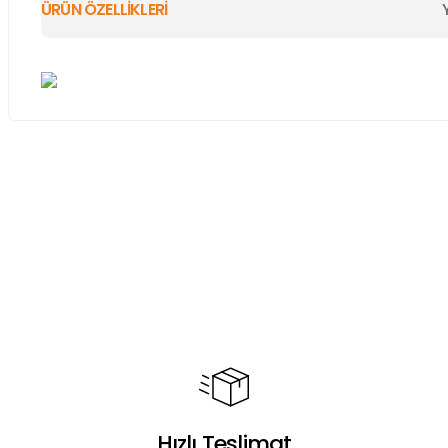
ÜRÜN ÖZELLİKLERİ
Bu ürünün fiyat bilgisi, resim, ürün açıklamalarında ve diğer ko
Görüş ve önerileriniz için teşekkür ederiz.
Ürün resmi kalitesiz, bozuk veya görüntülenemiyor.
Ürün açıklamasında eksik bilgiler bulunuyor.
Ürün bilgilerinde hatalar bulunuyor.
Ürün fiyatı diğer sitelerden daha pahalı.
Bu ürüne benzer farklı alternatifler olmalı.
Hızlı Teslimat